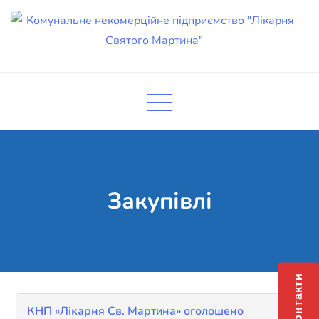
Skip
to
content
Комунальне некомерційне
Поліклініка Мукачево
підприємство "Лікарня Святого
Мартина"
Закупівлі
Контакти
КНП «Лікарня Св. Мартина» оголошено