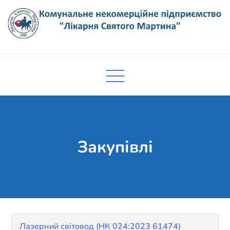
Skip
to
content
Комунальне некомерційне
Поліклініка Мукачево
підприємство "Лікарня Святого
Мартина"
Закупівлі
Лазерний світовод (НК 024:2023 61474)