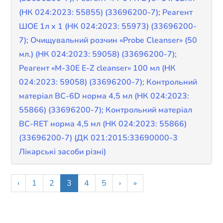
(НК 024:2023: 55855) (33696200-7); Реагент
ШОЕ 1л х 1 (НК 024:2023: 55973) (33696200-
7); Очищувальний розчин «Probe Cleanser» (50
мл.) (НК 024:2023: 59058) (33696200-7);
Реагент «M-30E E-Z cleanser» 100 мл (НК
024:2023: 59058) (33696200-7); Контрольний
матеріал BC-6D норма 4,5 мл (НК 024:2023:
55866) (33696200-7); Контрольний матеріал
BC-RET норма 4,5 мл (НК 024:2023: 55866)
(33696200-7) (ДК 021:2015:33690000-3
Лікарські засоби різні)
‹
1
2
3
4
5
›
»