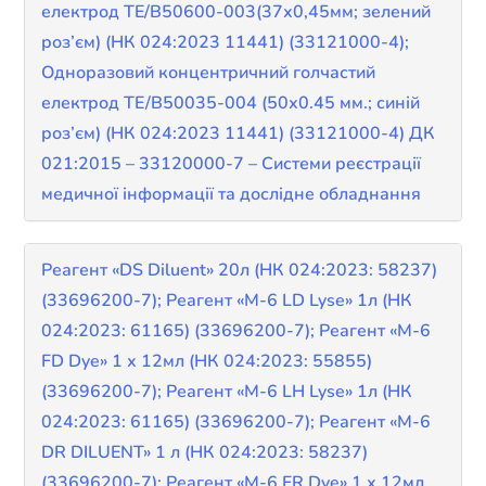
електрод ТЕ/В50600-003(37х0,45мм; зелений
роз’єм) (НК 024:2023 11441) (33121000-4);
Одноразовий концентричний голчастий
електрод TE/B50035-004 (50х0.45 мм.; синій
роз’єм) (НК 024:2023 11441) (33121000-4) ДК
021:2015 – 33120000-7 – Системи реєстрації
медичної інформації та дослідне обладнання
Реагент «DS Diluent» 20л (НК 024:2023: 58237)
(33696200-7); Реагент «M-6 LD Lyse» 1л (НК
024:2023: 61165) (33696200-7); Реагент «M-6
FD Dye» 1 х 12мл (НК 024:2023: 55855)
(33696200-7); Реагент «M-6 LH Lyse» 1л (НК
024:2023: 61165) (33696200-7); Реагент «M-6
DR DILUENT» 1 л (НК 024:2023: 58237)
(33696200-7); Реагент «M-6 FR Dye» 1 х 12мл