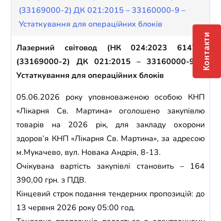
(33169000-2) ДК 021:2015 – 33160000-9 –
Устаткування для операційних блоків
Контакти
Лазерний світовод (НК 024:2023 61474)
(33169000-2) ДК 021:2015 – 33160000-9 –
Устаткування для операційних блоків
05.06.2026
року уповноваженою особою КНП
«Лікарня Св. Мартина» оголошено закупівлю
товарів на
202
6
рік, для закладу охорони
здоров’я КНП «Лікарня Св. Мартина», за адресою
м.Мукачево, вул. Новака Андрія, 8-13.
Очікувана вартість закупівлі становить
–
164
390,00
грн.
з ПДВ
.
Кінцевий строк подання тендерних пропозицій: до
13 червня 2026
року 0
5
:00
год
.