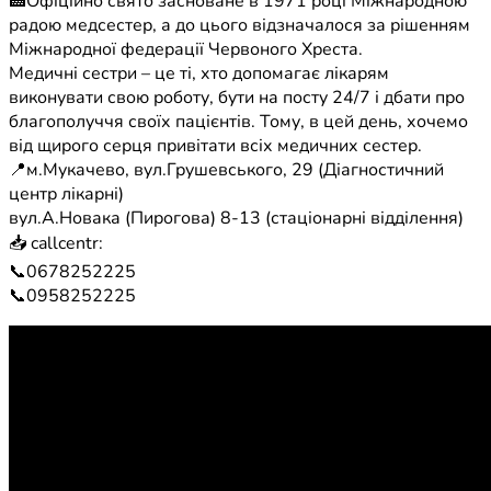
🏥Офіційно свято засноване в 1971 році Міжнародною
радою медсестер, а до цього відзначалося за рішенням
Міжнародної федерації Червоного Хреста.
Медичні сестри – це ті, хто допомагає лікарям
виконувати свою роботу, бути на посту 24/7 і дбати про
благополуччя своїх пацієнтів. Тому, в цей день, хочемо
від щирого серця привітати всіх медичних сестер.
📍м.Мукачево, вул.Грушевського, 29 (Діагностичний
центр лікарні)
вул.А.Новака (Пирогова) 8-13 (стаціонарні відділення)
📥 callcentr:
📞0678252225
📞0958252225