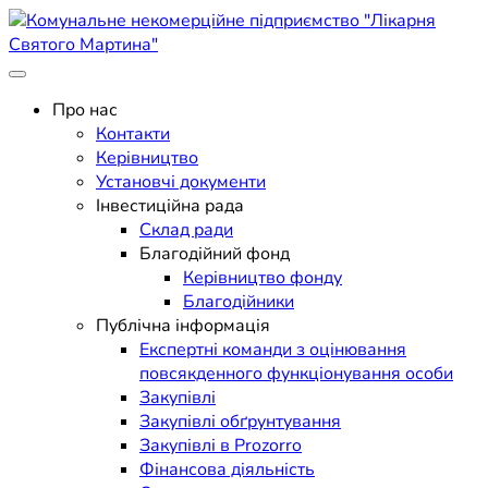
Skip
to
content
Поліклініка Мукачево
Комунальне некомерційне
Про нас
Контакти
підприємство "Лікарня
Керівництво
Установчі документи
Святого Мартина"
Інвестиційна рада
Склад ради
Благодійний фонд
Керівництво фонду
Благодійники
Публічна інформація
Експертні команди з оцінювання
повсякденного функціонування особи
Закупівлі
Закупівлі обґрунтування
Закупівлі в Prozorro
Фінансова діяльність