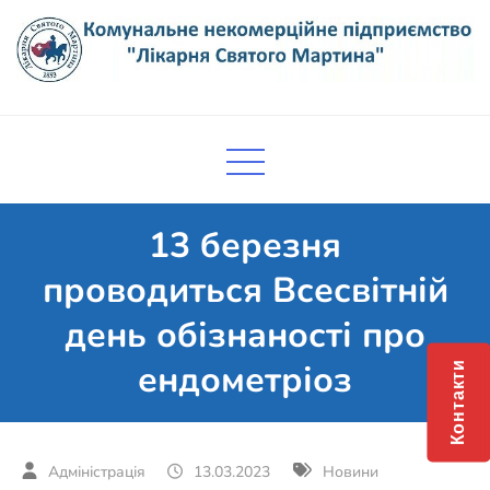
Skip
to
content
Комунальне некомерційне
Поліклініка Мукачево
підприємство "Лікарня Святого
Мартина"
13 березня
проводиться Всесвітній
день обізнаності про
ендометріоз
Контакти
13.03.2023
Новини