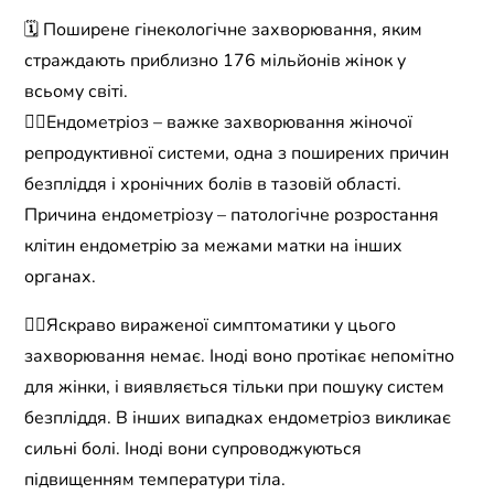
🗓 Поширене гінекологічне захворювання, яким
страждають приблизно 176 мільйонів жінок у
всьому світі.
👉🏻Ендометріоз – важке захворювання жіночої
репродуктивної системи, одна з поширених причин
безпліддя і хронічних болів в тазовій області.
Причина ендометріозу – патологічне розростання
клітин ендометрію за межами матки на інших
органах.
☝🏻Яскраво вираженої симптоматики у цього
захворювання немає. Іноді воно протікає непомітно
для жінки, і виявляється тільки при пошуку систем
безпліддя. В інших випадках ендометріоз викликає
сильні болі. Іноді вони супроводжуються
підвищенням температури тіла.