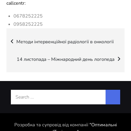
callcentr:
0678252225
0958252225
Навігація
Методи інтервенційної радіології в онкології
записів
14 листопада – Міжнародний день логопеда
Search
for:
Розробка та супровід від компанії
"Оптимальні