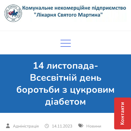
Skip
to
content
Комунальне некомерційне
Поліклініка Мукачево
підприємство "Лікарня Святого
Мартина"
14 листопада-
Всесвітній день
боротьби з цукровим
діабетом
Контакти
14.11.2023
Новини