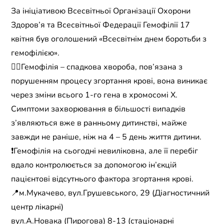
За ініціативою Всесвітньої Організації Охорони
Здоров’я та Всесвітньої Федерації Гемофілії 17
квітня був оголошений «Всесвітнім днем боротьби з
гемофілією».
👉🏼Гемофілія – спадкова хвороба, пов’язана з
порушенням процесу згортання крові, вона виникає
через зміни всього 1-го гена в хромосомі X.
Симптоми захворювання в більшості випадків
з’являються вже в ранньому дитинстві, майже
завжди не раніше, ніж на 4 – 5 день життя дитини.
❗️Гемофілія на сьогодні невиліковна, але її перебіг
вдало контролюється за допомогою ін’єкцій
пацієнтові відсутнього фактора згортання крові.
📍м.Мукачево, вул.Грушевського, 29 (Діагностичний
центр лікарні)
вул.А.Новака (Пирогова) 8-13 (стаціонарні