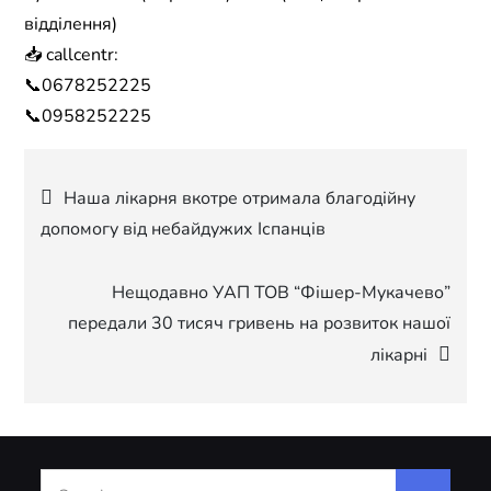
відділення)
📥 callcentr:
📞0678252225
📞0958252225
Навігація
Наша лікарня вкотре отримала благодійну
допомогу від небайдужих Іспанців
записів
Нещодавно УАП ТОВ “Фішер-Мукачево”
передали 30 тисяч гривень на розвиток нашої
лікарні
Search