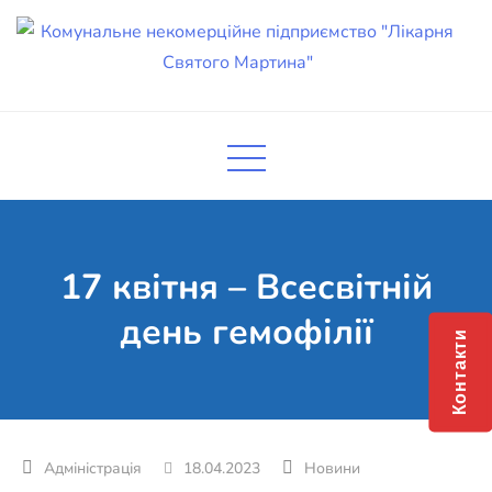
Skip
to
content
Комунальне некомерційне
Поліклініка Мукачево
підприємство "Лікарня Святого
Мартина"
17 квітня – Всесвітній
день гемофілії
Контакти
18.04.2023
Новини