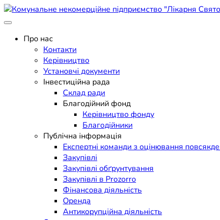
Skip
to
Поліклініка Мукачево
content
Комунальне некомерційне п
Про нас
Контакти
Керівництво
Установчі документи
Інвестиційна рада
Склад ради
Благодійний фонд
Керівництво фонду
Благодійники
Публічна інформація
Експертні команди з оцінювання повсякд
Закупівлі
Закупівлі обґрунтування
Закупівлі в Prozorro
Фінансова діяльність
Оренда
Антикорупційна діяльність