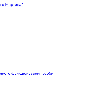
ідприємство "Лікарня Свят
енного функціонування особи