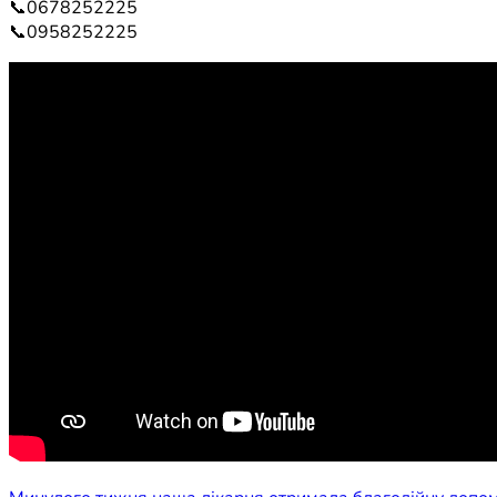
📞0678252225
📞0958252225