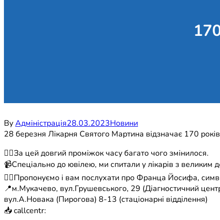
170
By
Адміністрація
28.03.2023
Новини
28 березня Лікарня Святого Мартина відзначає 170 років
☝🏼За цей довгий проміжок часу багато чого змінилося.
📹Спеціально до ювілею, ми спитали у лікарів з великим 
👉🏼Пропонуємо і вам послухати про Франца Йосифа, символ
📍м.Мукачево, вул.Грушевського, 29 (Діагностичний центр
вул.А.Новака (Пирогова) 8-13 (стаціонарні відділення)
📥 callcentr: