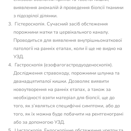
виявлення аномалій й проведення біопсії тканини
з підозрілої ділянки.
Гістероскопія. Сучасний засіб обстеження
порожнини матки та цервікального каналу.
Проводиться для виявлення внутрішньоматкової
патології на ранніх етапах, коли її ще не видно на
УЗД.
Гастроскопія (езофагогастродуоденоскопія).
Дослідження стравоходу, порожнини шлунка та
дванадцятипалої кишки. Дозволяє виявити
новоутворення на ранніх етапах, а також за
необхідності взяти матеріал для біопсії, ще до
того, як з’являться специфічні симптоми, або до
того, як їх можна буде побачити на рентгенограмі
або за допомогою УЗД.
Цистоскопія. Ендоскопічне обстеження уретри та