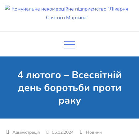
Skip
to
content
Комунальне некомерційне
Поліклініка Мукачево
підприємство "Лікарня Святого
Мартина"
4 лютого – Всесвітній
день боротьби проти
раку
05.02.2024
Новини