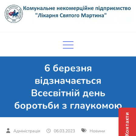
Skip
to
content
Комунальне некомерційне
Поліклініка Мукачево
підприємство "Лікарня Святого
Мартина"
6 березня
відзначається
Всесвітній день
боротьби з глаукомою
Контакти
06.03.2023
Новини