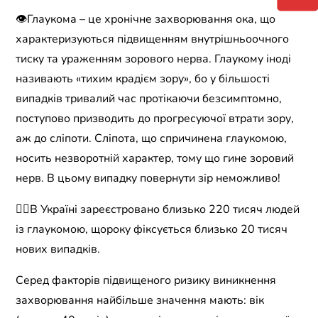
👁Глаукома – це хронічне захворювання ока, що
характеризуються підвищенням внутрішньоочного
тиску та ураженням зорового нерва. Глаукому іноді
називають «тихим крадієм зору», бо у більшості
випадків тривалий час протікаючи безсимптомно,
поступово призводить до прогресуючої втрати зору,
аж до сліпоти. Сліпота, що спричинена глаукомою,
носить незворотній характер, тому що гине зоровий
нерв. В цьому випадку повернути зір неможливо!
👉🏻В Україні зареєстровано близько 220 тисяч людей
із глаукомою, щороку фіксується близько 20 тисяч
нових випадків.
Серед факторів підвищеного ризику виникнення
захворювання найбільше значення мають: вік