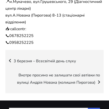
📍м.Мукачево, вул.Грушевського, 29 (Діагностичний
центр лікарні)
вул.А.Новака (Пирогова) 8-13 (стаціонарні
відділення)
📥 callcentr:
📞0678252225
📞0958252225
Навігація
3 березня – Всесвітній день слуху
записів
Вкотре просимо не залишати свої автівки по
вулиці Андрія Новака (колишня Пирогова)