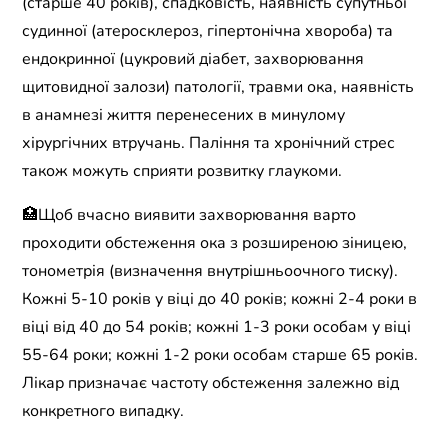
(старше 40 років), спадковість, наявність супутньої
судинної (атеросклероз, гіпертонічна хвороба) та
ендокринної (цукровий діабет, захворювання
щитовидної залози) патології, травми ока, наявність
в анамнезі життя перенесених в минулому
хірургічних втручань. Паління та хронічний стрес
також можуть сприяти розвитку глаукоми.
🏥Щоб вчасно виявити захворювання варто
проходити обстеження ока з розширеною зіницею,
тонометрія (визначення внутрішньоочного тиску).
Кожні 5-10 років у віці до 40 років; кожні 2-4 роки в
віці від 40 до 54 років; кожні 1-3 роки особам у віці
55-64 роки; кожні 1-2 роки особам старше 65 років.
Лікар призначає частоту обстеження залежно від
конкретного випадку.