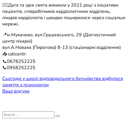
☝🏼Дата та ідея свята виникли у 2021 році з ініціативи
пацієнтів, співробітників кардіологічних відділень,
лікарів кардіологів і швидко поширилися через соціальні
мережі.
📍м.Мукачево, вул.Грушевського, 29 (Діагностичний
центр лікарні)
вул.А.Новака (Пирогова) 8-13 (стаціонарні відділення)
📥 callcentr:
📞0678252225
📞0958252225
Навігація
Сьогодні у школі відповідального батьківства відбулося
заняття з психологом
записів
Ваші відгуки
Search
for: