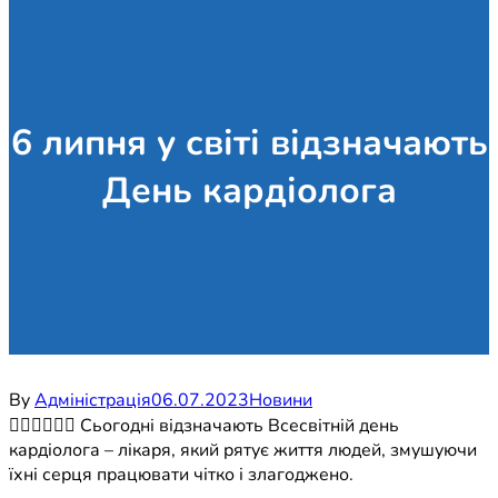
6 липня у світі відзначають
День кардіолога
By
Адміністрація
06.07.2023
Новини
🧑🏻‍⚕️👩🏻‍⚕️ Сьогодні відзначають Всесвітній день
кардіолога – лікаря, який рятує життя людей, змушуючи
їхні серця працювати чітко і злагоджено.