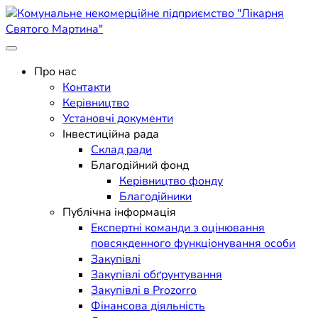
Skip
to
content
Поліклініка Мукачево
Комунальне некомерційне
Про нас
Контакти
підприємство "Лікарня
Керівництво
Установчі документи
Святого Мартина"
Інвестиційна рада
Склад ради
Благодійний фонд
Керівництво фонду
Благодійники
Публічна інформація
Експертні команди з оцінювання
повсякденного функціонування особи
Закупівлі
Закупівлі обґрунтування
Закупівлі в Prozorro
Фінансова діяльність