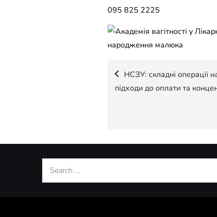
095 825 2225
Навігація
НСЗУ: складні операції н
підходи до оплати та конце
записів
Search
for: