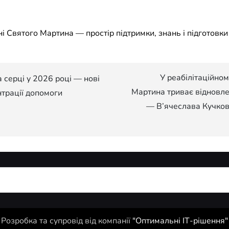
У реабілітаційном
а серці у 2026 році — нові
Мартина триває відновле
нтрації допомоги
— В’ячеслава Кучков
Розробка та супровід від компанії
"Оптимальні ІТ-рішення"