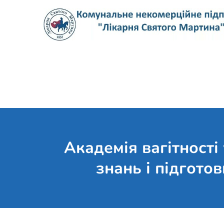
Skip
to
content
Академія вагітності
знань і підгото