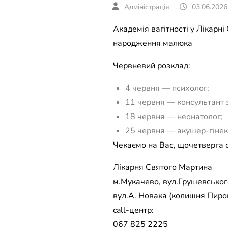
03.06.2026
Академія вагітності у Лікарні
народження малюка
Червневий розклад:
4 червня — психолог;
11 червня — консультант з
18 червня — неонатолог;
25 червня — акушер-гінек
Чекаємо на Вас, щочетверга о
Лікарня Святого Мартина
м.Мукачево, вул.Грушевського
вул.А. Новака (колишня Пирог
call-центр:
067 825 2225