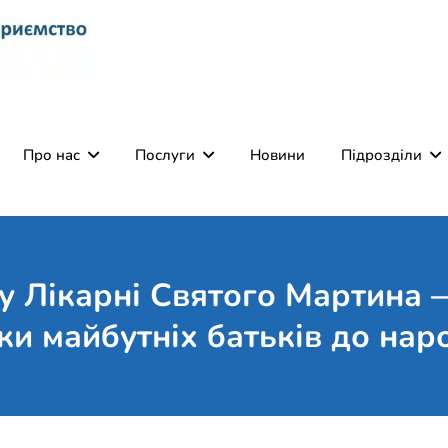
Комунальне некомерці
Поліклініка Мукачево
Святого Мартина"
Про нас
Послуги
Новини
Підрозділи
 у Лікарні Святого Мартина 
вки майбутніх батьків до н