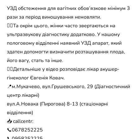
УЗД обстеження для вагітних обов’язкове мінімум 3
рази за період виношування немовляти.
☝🏼Та окрім цього, жінки часто звертаються на
ультразвукову діагностику додатково. У нашому
пологовому відділенні наявний УЗД апарат, який
здатен допомогти визначити розташування плода,
його вагу, стать та інше.
👉🏼Детальніше у відео розповідає лікар акушер-
гінеколог Євгенія Ковач.
📍м.Мукачево, вул.Грушевського, 29 (Діагностичний
центр лікарні)
вул.А.Новака (Пирогова) 8-13 (стаціонарні
відділення)
📥 callcentr:
📞0678252225
📞0958252225