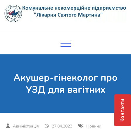
Skip
to
content
Комунальне некомерційне
Поліклініка Мукачево
підприємство "Лікарня Святого
Мартина"
Акушер-гінеколог про
УЗД для вагітних
Контакти
27.04.2023
Новини