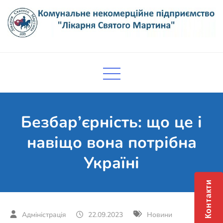
Skip
to
content
Комунальне некомерційне
Поліклініка Мукачево
підприємство "Лікарня Святого
Мартина"
Безбар’єрність: що це і
навіщо вона потрібна
Україні
Контакти
22.09.2023
Новини