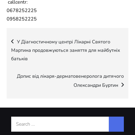
callcentr:
0678252225
0958252225
Навігація
У Діагностичному центрі Лікарні Святого
Мартина продовжуються заняття для майбутніх
записів
батьків
Допис від лікаря-дерматовенеролога дитячого
Олександри Буртин
Search
for: