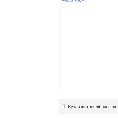
Навігація
Вузли щитоподібної зало