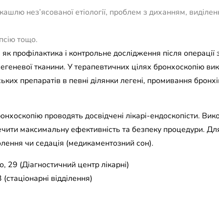
ашлю нез’ясованої етіології, проблем з диханням, виділен
псію тощо.
як профілактика і контрольне дослідження після операції
легеневої тканини. У терапевтичних цілях бронхоскопію в
ських препаратів в певні ділянки легені, промивання бронхі
онхоскопію проводять досвідчені лікарі-ендоскопісти. Вик
чити максимальну ефективність та безпеку процедури. Для
лення чи седація (медикаментозний сон).
, 29 (Діагностичний центр лікарні)
 (стаціонарні відділення)