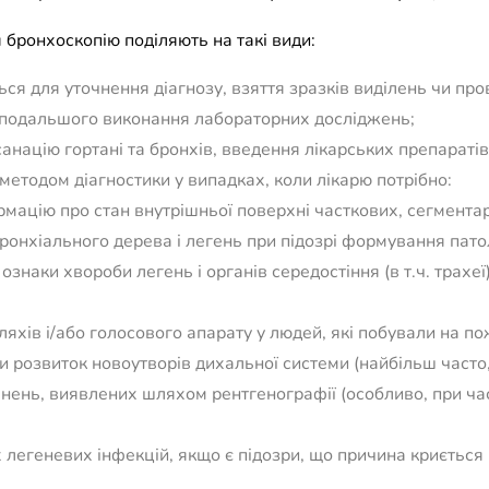
бронхоскопію поділяють на такі види:
ся для уточнення діагнозу, взяття зразків виділень чи пров
 подальшого виконання лабораторних досліджень;
анацію гортані та бронхів, введення лікарських препаратів
етодом діагностики у випадках, коли лікарю потрібно:
мацію про стан внутрішньої поверхні часткових, сегмента
 бронхіального дерева і легень при підозрі формування пато
ознаки хвороби легень і органів середостіння (в т.ч. трахе
яхів і/або голосового апарату у людей, які побували на п
 розвиток новоутворів дихальної системи (найбільш часто,
ень, виявлених шляхом рентгенографії (особливо, при час
легеневих інфекцій, якщо є підозри, що причина криється 