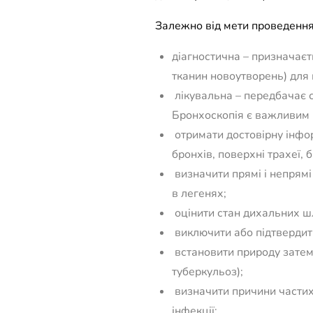
Залежно від мети проведення 
діагностична – призначаєть
тканин новоутворень) для
лікувальна – передбачає с
Бронхоскопія є важливим м
отримати достовірну інфор
бронхів, поверхні трахеї,
визначити прямі і непрямі 
в легенях;
оцінити стан дихальних шл
виключити або підтвердити
встановити природу затемн
туберкульоз);
визначити причини частих 
інфекції;