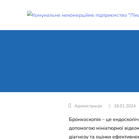
Skip
to
content
16.01.2024
Бронхоскопія – це ендоскопіч
допомогою мініатюрної відеок
діагнозу та оцінки ефективнос