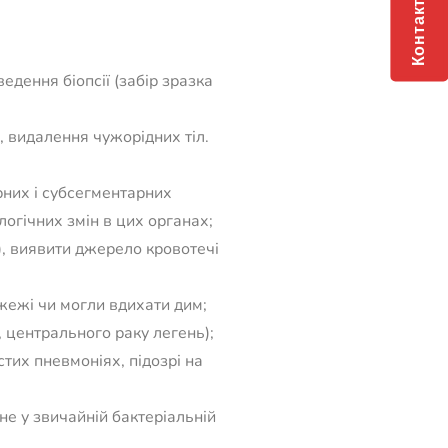
Контакти
едення біопсії (забір зразка
, видалення чужорідних тіл.
рних і субсегментарних
логічних змін в цих органах;
ї), виявити джерело кровотечі
ожежі чи могли вдихати дим;
 центрального раку легень);
тих пневмоніях, підозрі на
не у звичайній бактеріальній