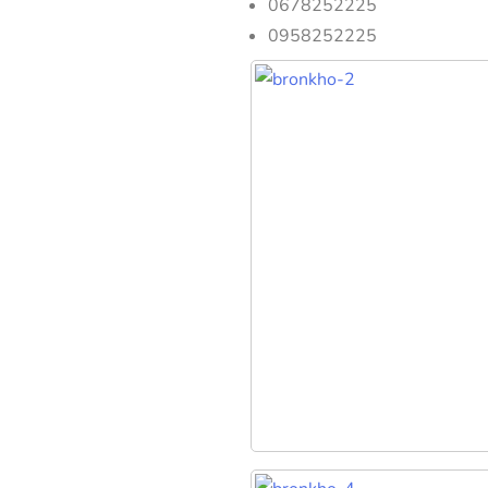
0678252225
0958252225