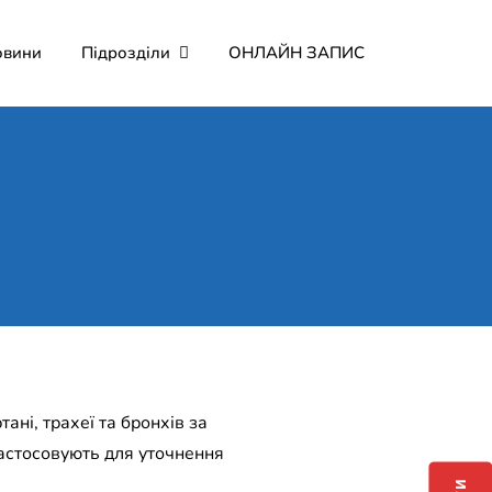
овини
Підрозділи
ОНЛАЙН ЗАПИС
мерційне підприємство
о Мартина"
ні, трахеї та бронхів за
застосовують для уточнення