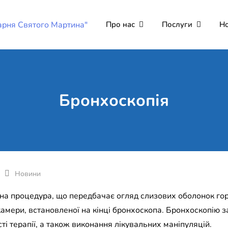
Про нас
Послуги
Н
Комунальне неко
Поліклініка Мукачево
"Лікарня Святог
Бронхоскопія
Новини
на процедура, що передбачає огляд слизових оболонок горта
амери, встановленої на кінці бронхоскопа. Бронхоскопію 
ті терапії, а також виконання лікувальних маніпуляцій.