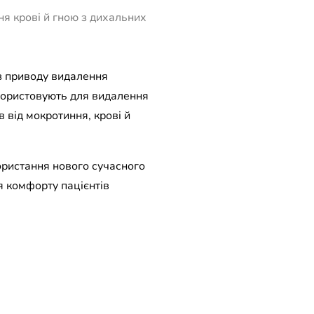
ня крові й гною з дихальних
 з приводу видалення
икористовують для видалення
в від мокротиння, крові й
ористання нового сучасного
 комфорту пацієнтів