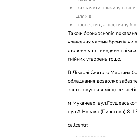
визначити причину появи к
шляхів;
провести діагностичну біо
Також бронхоскопія показана 
уражених частин бронхів чи 
сторонніх тіл, введення лікар
гнійних утворень тощо.
В Лікарні Святого Мартина бр
обладнання дозволяє забезпе
застосовується місцеве знебо
м.Мукачево, вул.Грушевського
вул.А.Новака (Пирогова) 8-13
callcentr: