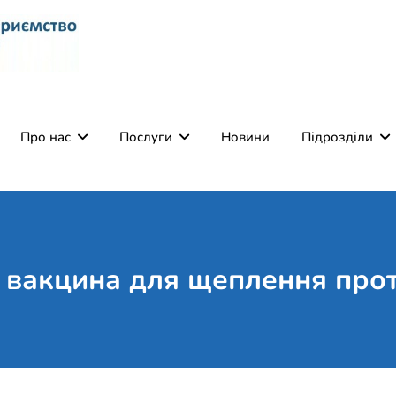
Комунальне некомерці
Поліклініка Мукачево
Святого Мартина"
Про нас
Послуги
Новини
Підрозділи
 вакцина для щеплення прот