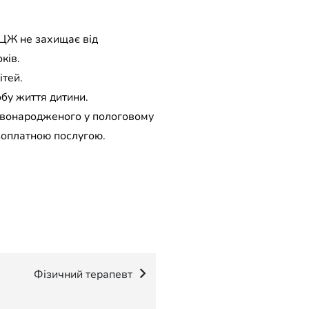
ЦЖ не захищає від
ків.
ітей.
бу життя дитини.
новонародженого у пологовому
езоплатною послугою.
Фізичний терапевт