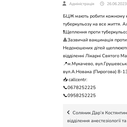
26.06.2023
БЦЖ мають робити кожному н
туберкульозу на все життя. Ал
❗Щеплення проти туберкульоз
🔺Зазвичай вакцинація проти
Недоношених дітей щеплюють 
відділенні Лікарні Святого М
📍м.Мукачево, вул.Грушевсько
вул.А.Новака (Пирогова) 8-13
📥 callcentr:
📞0678252225
📞0958252225
Навігація
Соляник Дар’я Костянтин
відділення анестезіології та