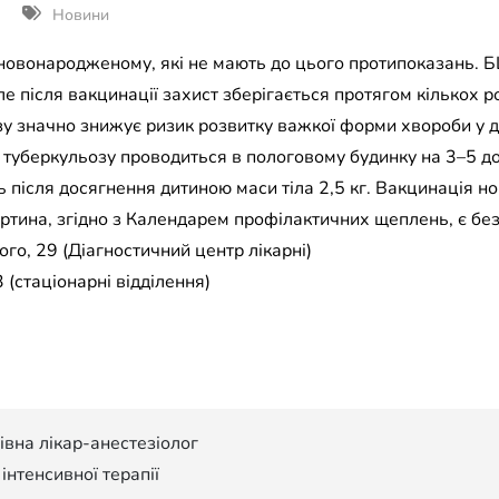
Новини
овонародженому, які не мають до цього протипоказань. Б
е після вакцинації захист зберігається протягом кількох ро
у значно знижує ризик розвитку важкої форми хвороби у д
 туберкульозу проводиться в пологовому будинку на 3–5 до
після досягнення дитиною маси тіла 2,5 кг. Вакцинація 
артина, згідно з Календарем профілактичних щеплень, є б
го, 29 (Діагностичний центр лікарні)
 (стаціонарні відділення)
івна лікар-анестезіолог
 інтенсивної терапії