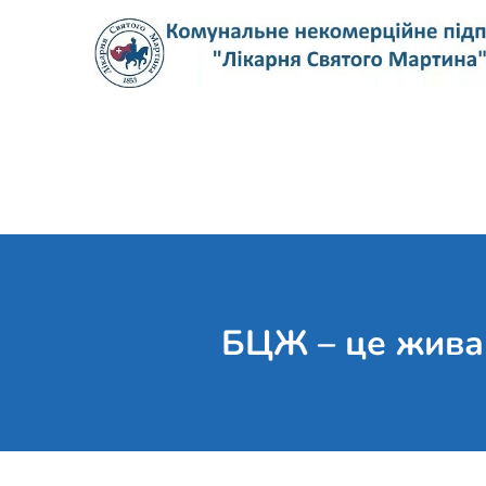
Skip
to
content
БЦЖ – це жива