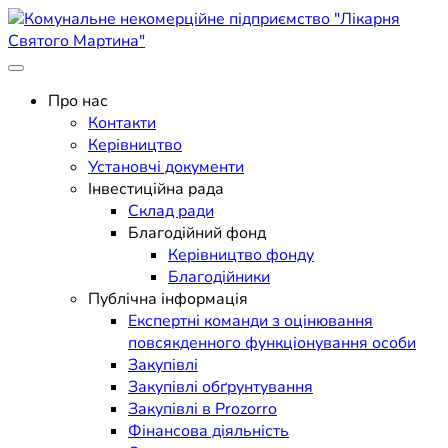
Skip
to
content
Поліклініка Мукачево
Комунальне некомерційне
Про нас
Контакти
підприємство "Лікарня
Керівництво
Установчі документи
Святого Мартина"
Інвестиційна рада
Склад ради
Благодійний фонд
Керівництво фонду
Благодійники
Публічна інформація
Експертні команди з оцінювання
повсякденного функціонування особи
Закупівлі
Закупівлі обґрунтування
Закупівлі в Prozorro
Фінансова діяльність