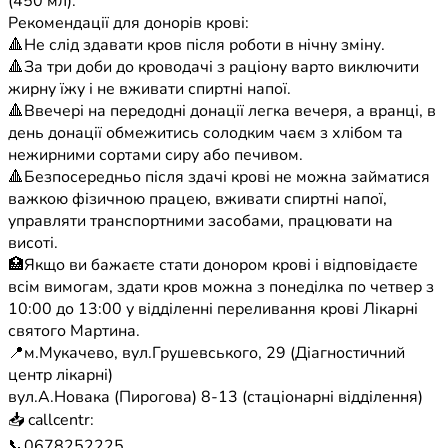
(450 мл).
Рекомендації для донорів крові:
🔺Не слід здавати кров після роботи в нічну зміну.
🔺За три доби до кроводачі з раціону варто виключити
жирну їжу і не вживати спиртні напої.
🔺Ввечері на передодні донації легка вечеря, а вранці, в
день донації обмежитись солодким чаєм з хлібом та
нежирними сортами сиру або печивом.
🔺Безпосередньо після здачі крові не можна займатися
важкою фізичною працею, вживати спиртні напої,
управляти транспортними засобами, працювати на
висоті.
🏥Якщо ви бажаєте стати донором крові і відповідаєте
всім вимогам, здати кров можна з понеділка по четвер з
10:00 до 13:00 у відділенні переливання крові Лікарні
святого Мартина.
📍м.Мукачево, вул.Грушевського, 29 (Діагностичний
центр лікарні)
вул.А.Новака (Пирогова) 8-13 (стаціонарні відділення)
📥 callcentr:
📞0678252225