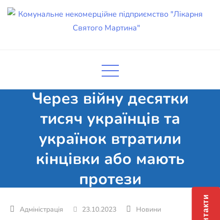
Skip
to
content
Комунальне некомерційне
Поліклініка Мукачево
підприємство "Лікарня Святого
Мартина"
Через війну десятки
тисяч українців та
українок втратили
кінцівки або мають
протези
Контакти
23.10.2023
Новини