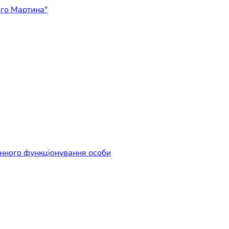
ідприємство "Лікарня Свят
енного функціонування особи