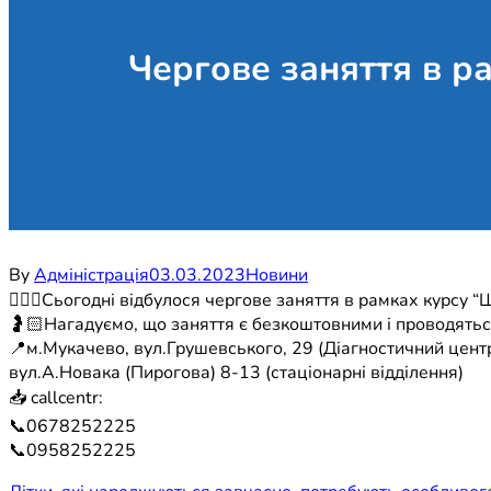
Чергове заняття в р
By
Адміністрація
03.03.2023
Новини
👩🏻‍⚕️Сьогодні відбулося чергове заняття в рамках курс
🤰🏻Нагадуємо, що заняття є безкоштовними і проводяться
📍м.Мукачево, вул.Грушевського, 29 (Діагностичний центр
вул.А.Новака (Пирогова) 8-13 (стаціонарні відділення)
📥 callcentr:
📞0678252225
📞0958252225