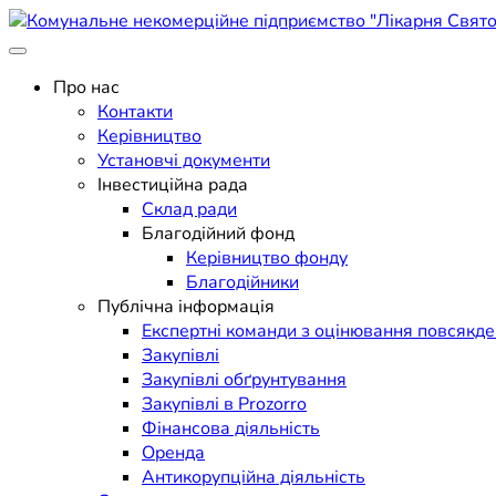
Skip
to
Поліклініка Мукачево
content
Комунальне некомерційне п
Про нас
Контакти
Керівництво
Установчі документи
Інвестиційна рада
Склад ради
Благодійний фонд
Керівництво фонду
Благодійники
Публічна інформація
Експертні команди з оцінювання повсякд
Закупівлі
Закупівлі обґрунтування
Закупівлі в Prozorro
Фінансова діяльність
Оренда
Антикорупційна діяльність