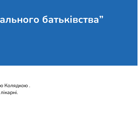
ального батьківства”
ою Колядкою .
лікарні.