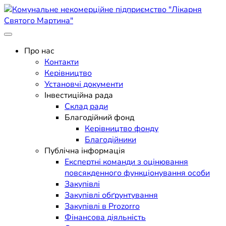
Skip
to
content
Поліклініка Мукачево
Комунальне некомерційне
Про нас
Контакти
підприємство "Лікарня
Керівництво
Установчі документи
Святого Мартина"
Інвестиційна рада
Склад ради
Благодійний фонд
Керівництво фонду
Благодійники
Публічна інформація
Експертні команди з оцінювання
повсякденного функціонування особи
Закупівлі
Закупівлі обґрунтування
Закупівлі в Prozorro
Фінансова діяльність