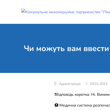
Skip
to
content
Чи можуть вам ввести 
03.01.2023
❗️Відповідь коротка: Ні. Вини
🏥 Медична система розпочала