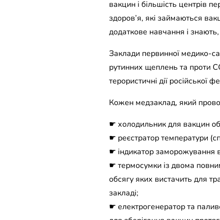
вакцин і більшість центрів п
здоров’я, які займаються вак
додаткове навчання і знають,
Заклади первинної медико-сан
рутинних щеплень та проти C
терористичні дії російської фе
Кожен медзаклад, який прово
☛ холодильник для вакцин об
☛ реєстратор температури (с
☛ індикатор заморожування 
☛ термосумки із двома повни
обсягу яких вистачить для тр
закладі;
☛ електрогенератор та палив