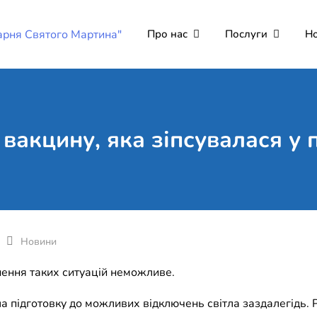
Про нас
Послуги
Н
Комунальне неко
Поліклініка Мукачево
"Лікарня Святог
вакцину, яка зіпсувалася у
Новини
кнення таких ситуацій неможливе.
 підготовку до можливих відключень світла заздалегідь. Р