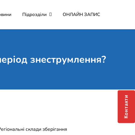
овини
Підрозділи
ОНЛАЙН ЗАПИС
мерційне підприємство
о Мартина"
 період знеструмлення?
Контакти
егіональні склади зберігання