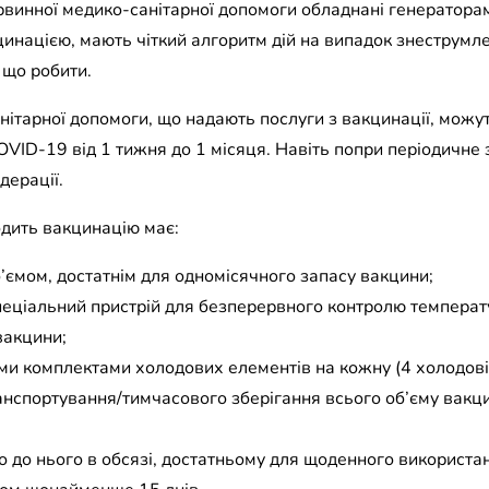
ервинної медико-санітарної допомоги обладнані генератора
цинацією, мають чіткий алгоритм дій на випадок знеструмл
 що робити.
ітарної допомоги, що надають послуги з вакцинації, можут
OVID-19 від 1 тижня до 1 місяця. Навіть попри періодичне
дерації.
дить вакцинацію має:
’ємом, достатнім для одномісячного запасу вакцини;
пеціальний пристрій для безперервного контролю температ
вакцини;
ми комплектами холодових елементів на кожну (4 холодові
анспортування/тимчасового зберігання всього об’єму вакцин
о до нього в обсязі, достатньому для щоденного використ