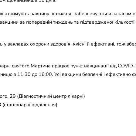
гом щонайменше 15 днів.
 які отримують вакцину щотижня, забезпечуються запасом 
вакцини за попередній тиждень та підтвердженої кількості
ть у закладах охорони здоров’я, якісні й ефективні, тож збе
карні святого Мартина працює пункт вакцинації від COVID-
ятницю з 11:30 до 16:00. Усі вакцини безпечні і ефективно 
го, 29 (Діагностичний центр лікарні)
 (стаціонарні відділення)