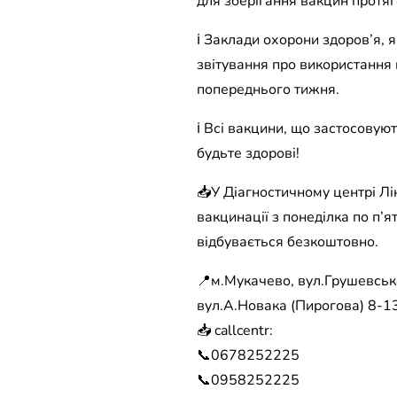
для зберігання вакцин протя
ℹ️ Заклади охорони здоров’я,
звітування про використання 
попереднього тижня.
ℹ️ Всі вакцини, що застосовую
будьте здорові!
📥У Діагностичному центрі Лі
вакцинації з понеділка по п’
відбувається безкоштовно.
📍м.Мукачево, вул.Грушевсько
вул.А.Новака (Пирогова) 8-13
📥 callcentr:
📞0678252225
📞0958252225