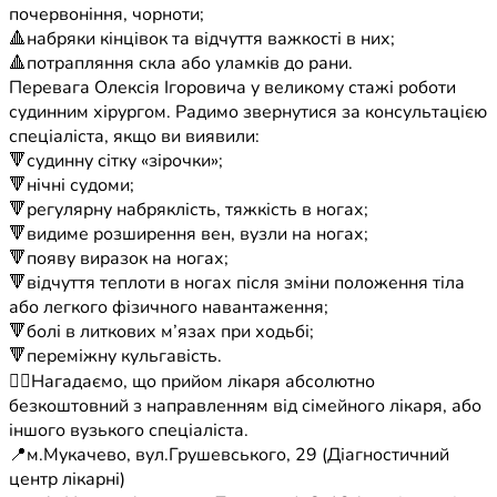
почервоніння, чорноти;
🔺набряки кінцівок та відчуття важкості в них;
🔺потрапляння скла або уламків до рани.
Перевага Олексія Ігоровича у великому стажі роботи
судинним хірургом. Радимо звернутися за консультацією
спеціаліста, якщо ви виявили:
🔻судинну сітку «зірочки»;
🔻нічні судоми;
🔻регулярну набряклість, тяжкість в ногах;
🔻видиме розширення вен, вузли на ногах;
🔻появу виразок на ногах;
🔻відчуття теплоти в ногах після зміни положення тіла
або легкого фізичного навантаження;
🔻болі в литкових м’язах при ходьбі;
🔻переміжну кульгавість.
☝🏻Нагадаємо, що прийом лікаря абсолютно
безкоштовний з направленням від сімейного лікаря, або
іншого вузького спеціаліста.
📍м.Мукачево, вул.Грушевського, 29 (Діагностичний
центр лікарні)