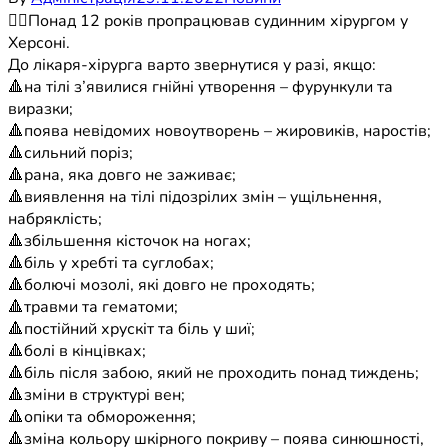
👉🏻Понад 12 років пропрацював судинним хірургом у
Херсоні.
До лікаря-хірурга варто звернутися у разі, якщо:
🔺на тілі з’явилися гнійні утворення – фурункули та
виразки;
🔺поява невідомих новоутворень – жировиків, наростів;
🔺сильний поріз;
🔺рана, яка довго не заживає;
🔺виявлення на тілі підозрілих змін – ущільнення,
набряклість;
🔺збільшення кісточок на ногах;
🔺біль у хребті та суглобах;
🔺болючі мозолі, які довго не проходять;
🔺травми та гематоми;
🔺постійний хрускіт та біль у шиї;
🔺болі в кінцівках;
🔺біль після забою, який не проходить понад тиждень;
🔺зміни в структурі вен;
🔺опіки та обмороження;
🔺зміна кольору шкірного покриву – поява синюшності,