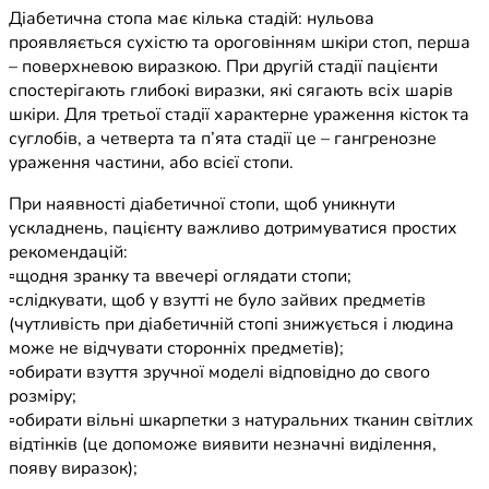
Діабетична стопа має кілька стадій: нульова
проявляється сухістю та ороговінням шкіри стоп, перша
– поверхневою виразкою. При другій стадії пацієнти
спостерігають глибокі виразки, які сягають всіх шарів
шкіри. Для третьої стадії характерне ураження кісток та
суглобів, а четверта та п’ята стадії це – гангренозне
ураження частини, або всієї стопи.
При наявності діабетичної стопи, щоб уникнути
ускладнень, пацієнту важливо дотримуватися простих
рекомендацій:
▫️щодня зранку та ввечері оглядати стопи;
▫️слідкувати, щоб у взутті не було зайвих предметів
(чутливість при діабетичній стопі знижується і людина
може не відчувати сторонніх предметів);
▫️обирати взуття зручної моделі відповідно до свого
розміру;
▫️обирати вільні шкарпетки з натуральних тканин світлих
відтінків (це допоможе виявити незначні виділення,
появу виразок);