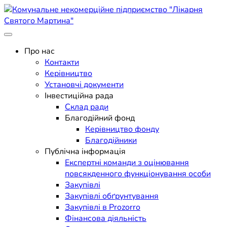
Skip
to
content
Поліклініка Мукачево
Комунальне некомерційне
Про нас
Контакти
підприємство "Лікарня
Керівництво
Установчі документи
Святого Мартина"
Інвестиційна рада
Склад ради
Благодійний фонд
Керівництво фонду
Благодійники
Публічна інформація
Експертні команди з оцінювання
повсякденного функціонування особи
Закупівлі
Закупівлі обґрунтування
Закупівлі в Prozorro
Фінансова діяльність