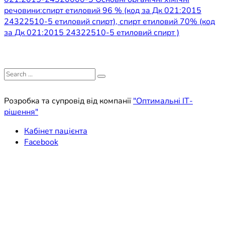
речовини:спирт етиловий 96 % (код за Дк 021:2015
24322510-5 етиловий спирт), спирт етиловий 70% (код
за Дк 021:2015 24322510-5 етиловий спирт )
Search
for:
Розробка та супровід від компанії
"Оптимальні ІТ-
рішення"
Кабінет пацієнта
Facebook