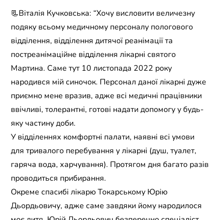
📃Віталія Кучковська: “Хочу висловити величезну
подяку всьому медичному персоналу пологового
відділення, відділення дитячої реанімації та
постреанімаційне відділення лікарні святого
Мартина. Саме тут 10 листопада 2022 року
народився мій синочок. Персонал даної лікарні дуже
приємно мене вразив, адже всі медичні працівники
ввічливі, толерантні, готові надати допомогу у будь-
яку частину доби.
У відділеннях комфортні палати, наявні всі умови
для тривалого перебування у лікарні (душ, туалет,
гаряча вода, харчування). Протягом дня багато разів
проводиться прибирання.
Окреме спасибі лікарю Токарському Юрію
Дьордьовичу, адже саме завдяки йому народилося
моє дитя. Юрій Дьордьович безперечно спеціаліст