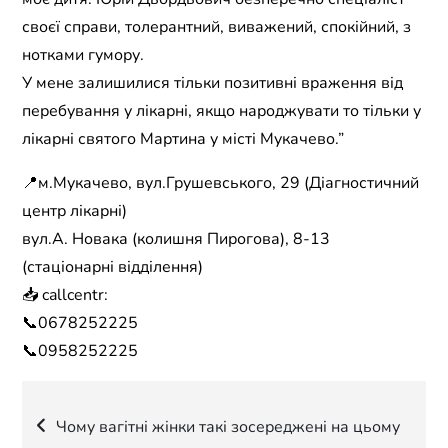
своєї справи, толерантний, виважений, спокійний, з
нотками гумору.
У мене залишилися тільки позитивні враження від
перебування у лікарні, якщо народжувати то тільки у
лікарні святого Мартина у місті Мукачево.”
📍м.Мукачево, вул.Грушевського, 29 (Діагностичний
центр лікарні)
вул.А. Новака (колишня Пирогова), 8-13
(стаціонарні відділення)
📥 callcentr:
📞0678252225
📞0958252225
Навігація
Чому вагітні жінки такі зосереджені на цьому