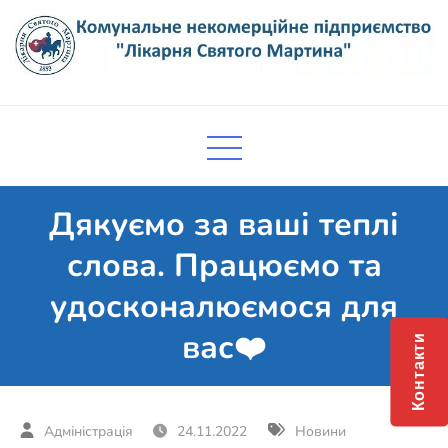
Skip
to
content
Комунальне некомерційне
Поліклініка Мукачево
підприємство "Лікарня Святого
Мартина"
Дякуємо за ваші теплі
слова. Працюємо та
удосконалюємося для
вас❤️
Контакти
24.11.2022
Новини