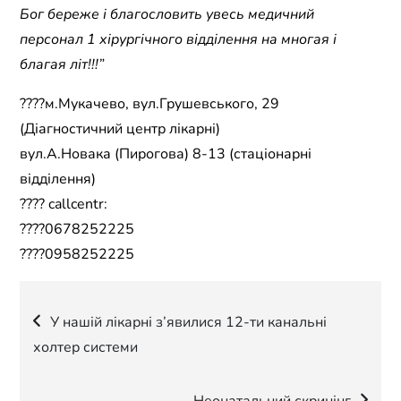
Бог береже і благословить увесь медичний
персонал 1 хірургічного відділення на многая і
благая літ!!!”
????м.Мукачево, вул.Грушевського, 29
(Діагностичний центр лікарні)
вул.А.Новака (Пирогова) 8-13 (стаціонарні
відділення)
???? callcentr:
????0678252225
????0958252225
Навігація
У нашій лікарні з’явилися 12-ти канальні
холтер системи
записів