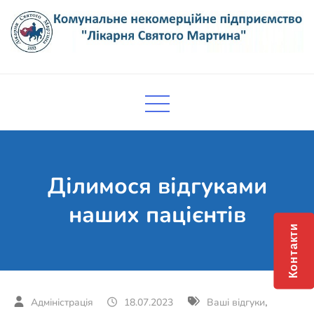
Skip
to
content
Комунальне некомерційне
Поліклініка Мукачево
підприємство "Лікарня Святого
Мартина"
Ділимося відгуками
наших пацієнтів
Контакти
,
18.07.2023
Ваші відгуки