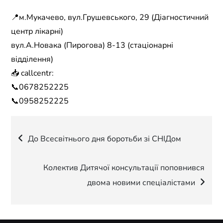
📍м.Мукачево, вул.Грушевського, 29 (Діагностичний
центр лікарні)
вул.А.Новака (Пирогова) 8-13 (стаціонарні
відділення)
📥 callcentr:
📞0678252225
📞0958252225
Навігація
До Всесвітнього дня боротьби зі СНІДом
записів
Колектив Дитячої консультації поповнився
двома новими спеціалістами