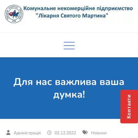
Skip
to
content
Комунальне некомерційне
Поліклініка Мукачево
підприємство "Лікарня Святого
Мартина"
Для нас важлива ваша
думка!
Контакти
02.12.2022
Новини