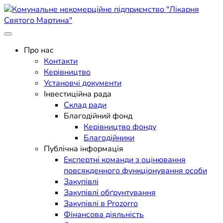
Skip
to
content
Поліклініка Мукачево
Комунальне некомерційне
Про нас
Контакти
підприємство "Лікарня
Керівництво
Установчі документи
Святого Мартина"
Інвестиційна рада
Склад ради
Благодійний фонд
Керівництво фонду
Благодійники
Публічна інформація
Експертні команди з оцінювання
повсякденного функціонування особи
Закупівлі
Закупівлі обґрунтування
Закупівлі в Prozorro
Фінансова діяльність