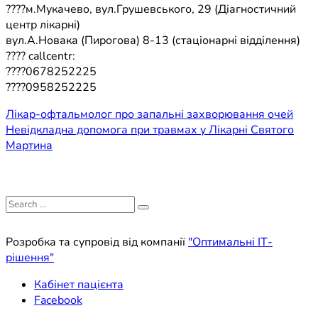
????м.Мукачево, вул.Грушевського, 29 (Діагностичний
центр лікарні)
вул.А.Новака (Пирогова) 8-13 (стаціонарні відділення)
???? callcentr:
????0678252225
????0958252225
Навігація
Лікар-офтальмолог про запальні захворювання очей
Невідкладна допомога при травмах у Лікарні Святого
записів
Мартина
Search
for:
Розробка та супровід від компанії
"Оптимальні ІТ-
рішення"
Кабінет пацієнта
Facebook