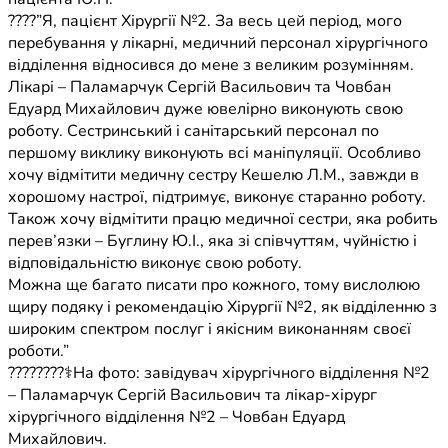
????”Я, пацієнт Хірургії №2. За весь цей період, мого
перебування у лікарні, медичний персонал хірургічного
відділення відносився до мене з великим розумінням.
Лікарі – Паламарчук Сергій Васильович та Човбан
Едуард Михайлович дуже ювелірно виконують свою
роботу. Сестринський і санітарський персонал по
першому виклику виконують всі маніпуляції. Особливо
хочу відмітити медичну сестру Кешелю Л.М., завжди в
хорошому настрої, підтримує, виконує старанно роботу.
Також хочу відмітити працю медичної сестри, яка робить
перев’язки – Буглину Ю.І., яка зі співчуттям, чуйністю і
відповідальністю виконує свою роботу.
Можна ще багато писати про кожного, тому вислолюю
щиру подяку і рекомендацію Хірургії №2, як відділенню з
широким спектром послуг і якісним виконанням своєї
роботи.”
????????‍⚕️На фото: завідувач хірургічного відділення №2
– Паламарчук Сергій Васильович та лікар-хірург
хірургічного відділення №2 – Човбан Едуард
Михайлович.