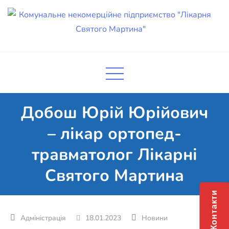
Skip
to
content
Комунальне некомерційне
Поліклініка Мукачево
підприємство "Лікарня Святого
Мартина"
Добош Юрій Юрійович
– лікар ортопед-
травматолог Лікарні
Святого Мартина
Контакти
18.01.2023
Новини