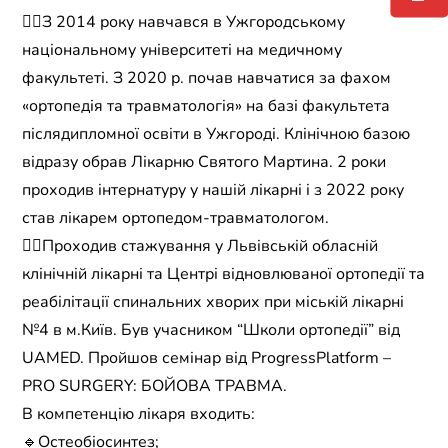
👉🏻З 2014 року навчався в Ужгородському
національному університеті на медичному
факультеті. З 2020 р. почав навчатися за фахом
«ортопедія та травматологія» на базі факультета
післядипломної освіти в Ужгороді. Клінічною базою
відразу обрав Лікарню Святого Мартина. 2 роки
проходив інтернатуру у нашій лікарні і з 2022 року
став лікарем ортопедом-травматологом.
☝🏻Проходив стажування у Львівській обласній
клінічній лікарні та Центрі відновлюваної ортопедії та
реабілітації спинальних хворих при міській лікарні
№4 в м.Київ. Був учасником “Школи ортопедії” від
UAMED. Пройшов семінар від ProgressPlatform –
PRO SURGERY: БОЙОВА ТРАВМА.
В компетенцію лікаря входить:
🔹Остеобіосинтез;