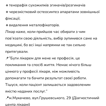
🔹тенорафія сухожилків згиначів/розгиначів
🔹черезкістковий остеосинтез апаратами зовнішньої
фіксації;
🔹видалення металофікаторів.
Лікар каже, коли прийшов час обирати з чим
пов’язати свою діяльність, вибір зупинився саме на
медицині, бо всі інші напрямки не так сильно
притягували.
📌”Бути лікарем для мене не професія, це
покликання та спосіб життя. Немає нічого більш
цінного у професії лікаря, ніж можливість
допомагати та бачити результат своєї роботи.
Тішуся, коли пацієнт залишається задоволеним
якістю наданих послуг.”
📍м.Мукачево, вул.Грушевського, 29 (Діагностичний
центр лікарні)