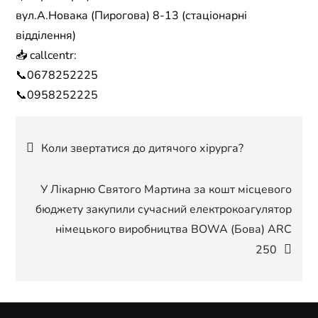
вул.А.Новака (Пирогова) 8-13 (стаціонарні
відділення)
📥 callcentr:
📞0678252225
📞0958252225
Навігація
Коли звертатися до дитячого хірурга?
записів
У Лікарню Святого Мартина за кошт місцевого
бюджету закупили сучасний електрокоагулятор
німецького виробництва BOWA (Бова) ARC
250