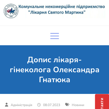
Skip
to
content
Комунальне некомерційне
Поліклініка Мукачево
підприємство "Лікарня Святого
Мартина"
Допис лікаря-
гінеколога Олександра
Гнатюка
Контакти
08.07.2023
Новини