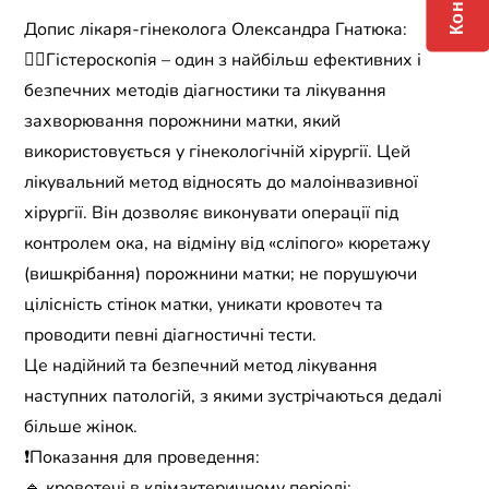
Допис лікаря-гінеколога Олександра Гнатюка:
☝🏼Гістероскопія – один з найбільш ефективних і
безпечних методів діагностики та лікування
захворювання порожнини матки, який
використовується у гінекологічній хірургії. Цей
лікувальний метод відносять до малоінвазивної
хірургії. Він дозволяє виконувати операції під
контролем ока, на відміну від «сліпого» кюретажу
(вишкрібання) порожнини матки; не порушуючи
цілісність стінок матки, уникати кровотеч та
проводити певні діагностичні тести.
Це надійний та безпечний метод лікування
наступних патологій, з якими зустрічаються дедалі
більше жінок.
❗️Показання для проведення:
🔹 кровотечі в клімактеричному періоді;