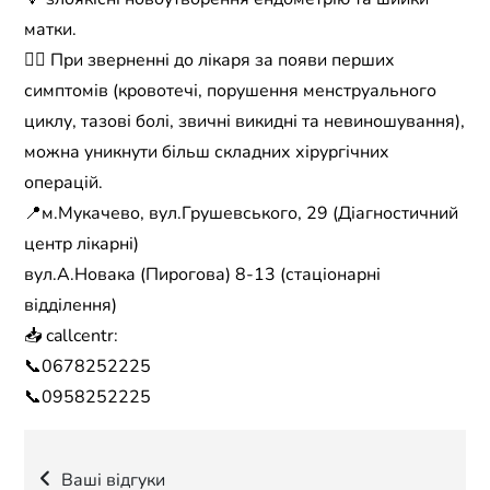
матки.
👉🏼 При зверненні до лікаря за появи перших
симптомів (кровотечі, порушення менструального
циклу, тазові болі, звичні викидні та невиношування),
можна уникнути більш складних хірургічних
операцій.
📍м.Мукачево, вул.Грушевського, 29 (Діагностичний
центр лікарні)
вул.А.Новака (Пирогова) 8-13 (стаціонарні
відділення)
📥 callcentr:
📞0678252225
📞0958252225
Навігація
Ваші відгуки