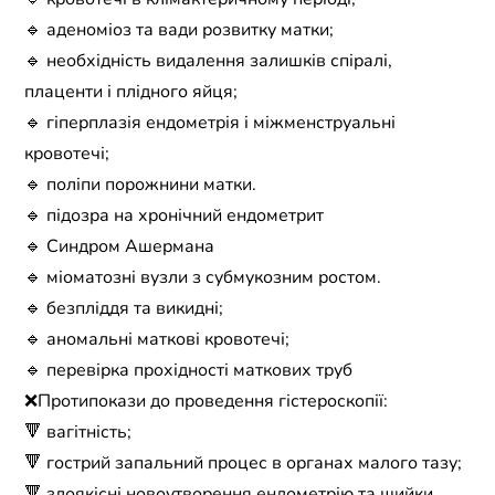
🔹 аденоміоз та вади розвитку матки;
🔹 необхідність видалення залишків спіралі,
плаценти і плідного яйця;
🔹 гіперплазія ендометрія і міжменструальні
кровотечі;
🔹 поліпи порожнини матки.
🔹 підозра на хронічний ендометрит
🔹 Синдром Ашермана
🔹 міоматозні вузли з субмукозним ростом.
🔹 безпліддя та викидні;
🔹 аномальні маткові кровотечі;
🔹 перевірка прохідності маткових труб
❌Протипокази до проведення гістероскопії:
🔻 вагітність;
🔻 гострий запальний процес в органах малого тазу;
🔻 злоякісні новоутворення ендометрію та шийки