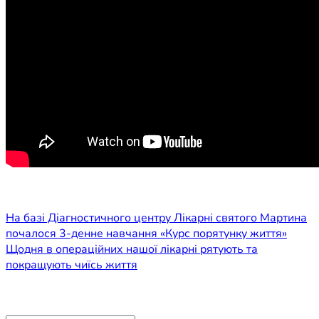
Навігація
На базі Діагностичного центру Лікарні святого Мартина
почалося 3-денне навчання «Курс порятунку життя»
записів
Щодня в операційних нашої лікарні рятують та
покращують чиїсь життя