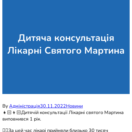
Дитяча консультація
Лікарні Святого Мартина
By
Адміністрація
30.11.2022
Новини
👧🏻👦🏻Дитячій консультації Лікарні святого Мартина
виповнився 1 рік.
☝🏻За цей час лікарі прийняли близько 30 тисяч