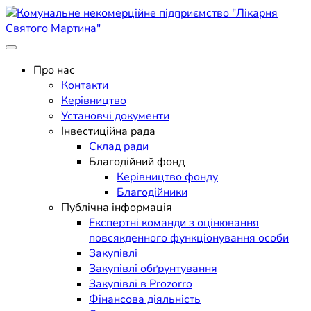
Skip
to
content
Поліклініка Мукачево
Комунальне некомерційне
Про нас
Контакти
підприємство "Лікарня
Керівництво
Установчі документи
Святого Мартина"
Інвестиційна рада
Склад ради
Благодійний фонд
Керівництво фонду
Благодійники
Публічна інформація
Експертні команди з оцінювання
повсякденного функціонування особи
Закупівлі
Закупівлі обґрунтування
Закупівлі в Prozorro
Фінансова діяльність