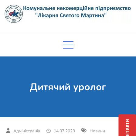
Skip
to
content
Комунальне некомерційне
Поліклініка Мукачево
підприємство "Лікарня Святого
Мартина"
Дитячий уролог
Контакти
14.07.2023
Новини