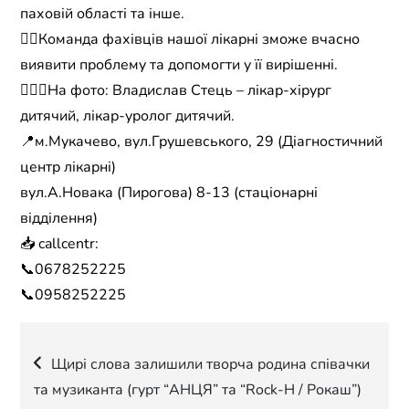
паховій області та інше.
☝🏼Команда фахівців нашої лікарні зможе вчасно
виявити проблему та допомогти у її вирішенні.
🧑🏻‍⚕️На фото: Владислав Стець – лікар-хірург
дитячий, лікар-уролог дитячий.
📍м.Мукачево, вул.Грушевського, 29 (Діагностичний
центр лікарні)
вул.А.Новака (Пирогова) 8-13 (стаціонарні
відділення)
📥 callcentr:
📞0678252225
📞0958252225
Навігація
Щирі слова залишили творча родина співачки
та музиканта (гурт “АНЦЯ” та “Rock-H / Рокаш”)
записів