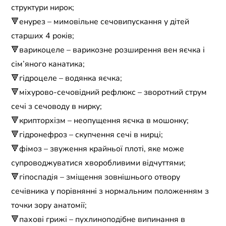
структури нирок;
🔻енурез – мимовільне сечовипускання у дітей
старших 4 років;
🔻варикоцеле – варикозне розширення вен яєчка і
сім’яного канатика;
🔻гідроцеле – водянка яєчка;
🔻міхурово-сечовідний рефлюкс – зворотний струм
сечі з сечоводу в нирку;
🔻крипторхізм – неопущення яєчка в мошонку;
🔻гідронефроз – скупчення сечі в нирці;
🔻фімоз – звуження крайньої плоті, яке може
супроводжуватися хворобливими відчуттями;
🔻гіпоспадія – зміщення зовнішнього отвору
сечівника у порівнянні з нормальним положенням з
точки зору анатомії;
🔻пахові грижі – пухлиноподібне випинання в