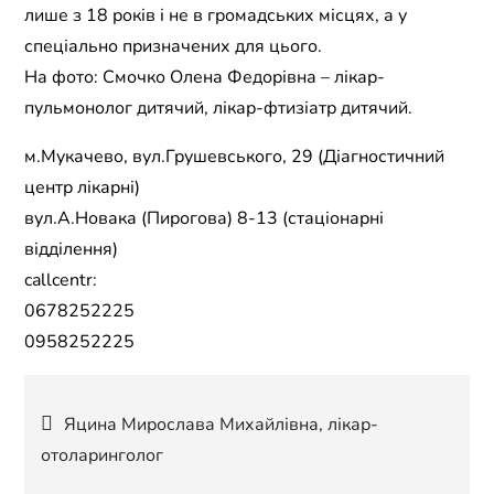
лише з 18 років і не в громадських місцях, а у
спеціально призначених для цього.
На фото: Смочко Олена Федорівна – лікар-
пульмонолог дитячий, лікар-фтизіатр дитячий.
м.Мукачево, вул.Грушевського, 29 (Діагностичний
центр лікарні)
вул.А.Новака (Пирогова) 8-13 (стаціонарні
відділення)
callcentr:
0678252225
0958252225
Навігація
Яцина Мирослава Михайлівна, лікар-
отоларинголог
записів