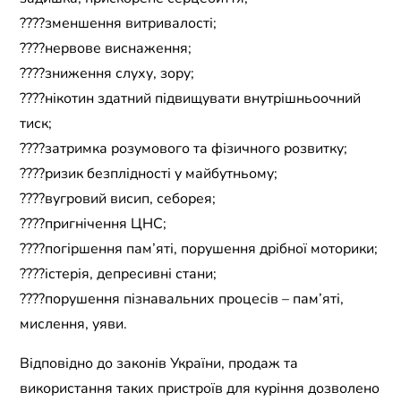
????зменшення витривалості;
????нервове виснаження;
????зниження слуху, зору;
????нікотин здатний підвищувати внутрішньоочний
тиск;
????затримка розумового та фізичного розвитку;
????ризик безплідності у майбутньому;
????вугровий висип, себорея;
????пригнічення ЦНС;
????погіршення пам’яті, порушення дрібної моторики;
????істерія, депресивні стани;
????порушення пізнавальних процесів – пам’яті,
мислення, уяви.
Відповідно до законів України, продаж та
використання таких пристроїв для куріння дозволено