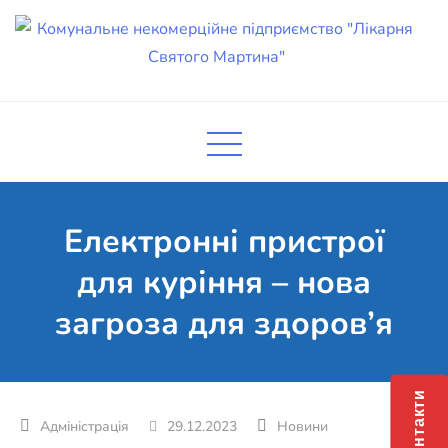
Skip
to
content
Комунальне некомерційне
Поліклініка Мукачево
підприємство "Лікарня Святого
Мартина"
Електронні пристрої
для куріння – нова
загроза для здоров’я
Контакти
29.12.2023
Новини