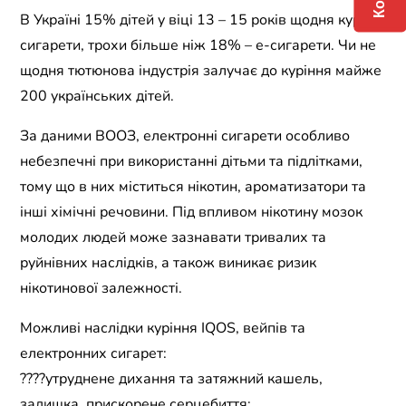
В Україні 15% дітей у віці 13 – 15 років щодня курять
сигарети, трохи більше ніж 18% – е-сигарети. Чи не
щодня тютюнова індустрія залучає до куріння майже
200 українських дітей.
За даними ВООЗ, електронні сигарети особливо
небезпечні при використанні дітьми та підлітками,
тому що в них міститься нікотин, ароматизатори та
інші хімічні речовини. Під впливом нікотину мозок
молодих людей може зазнавати тривалих та
руйнівних наслідків, а також виникає ризик
нікотинової залежності.
Можливі наслідки куріння IQOS, вейпів та
електронних сигарет:
????утруднене дихання та затяжний кашель,
задишка, прискорене серцебиття;