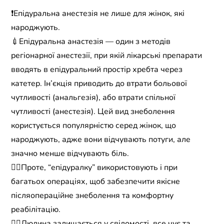
❗️Епідуральна анестезія не лише для жінок, які
народжують.
💉Епідуральна анастезія — один з методів
регіонарної анестезії, при якій лікарські препарати
вводять в епідуральний простір хребта через
катетер. Ін’єкція приводить до втрати больової
чутливості (анальгезія), або втрати спільної
чутливості (анестезія). Цей вид знеболення
користується популярністю серед жінок, що
народжують, адже вони відчувають потуги, але
значно менше відчувають біль.
☝🏻Проте, “епідуралку” використовують і при
багатьох операціях, щоб забезпечити якісне
післяопераційне знеболення та комфортну
реабілітацію.
👉🏻Людина залишається у свідомості, все чує та