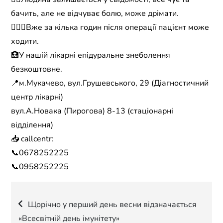
бачить, але не відчуває болю, може дрімати.
🚶🏻‍♂️Вже за кілька годин після операції пацієнт може
ходити.
🏥У нашій лікарні епідуральне знеболення
безкоштовне.
📍м.Мукачево, вул.Грушевського, 29 (Діагностичний
центр лікарні)
вул.А.Новака (Пирогова) 8-13 (стаціонарні
відділення)
📥 callcentr:
📞0678252225
📞0958252225
Навігація
Щорічно у перший день весни відзначається
«Всесвітній день імунітету»