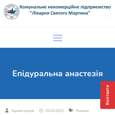
Skip
to
content
Комунальне некомерційне
Поліклініка Мукачево
підприємство "Лікарня Святого
Мартина"
Епідуральна анастезія
Контакти
03.03.2023
Новини