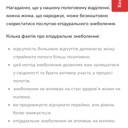
Нагадаємо, що у нашому пологовому відділенні,
кожна жінка, що народжує, може безкоштовно
скористатися послугою епідурального знеболення.
Кілька фактів про епідуральне знеболення:
відсутність больових відчуттів допомагає жінці
сприймати пологи більш позитивно;
цей метод знеболення дозволяє вам залишатися
у свідомості та брати активну участь у процесі
пологів;
знеболення не впливає на стан здоров’я жінки чи
малюка;
ви продовжуєте відчувати перейми, але рівень
болю знижується;
епідуральне знеболення не впливає на молоко