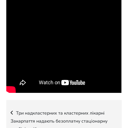
Навігація
Три надкластерних та кластерних лікарні
Закарпаття надають безоплатну стаціонарну
записів