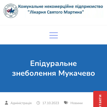
Skip
to
content
Комунальне некомерційне
Поліклініка Мукачево
підприємство "Лікарня Святого
Мартина"
Епідуральне
знеболення Мукачево
Контакти
17.10.2023
Новини