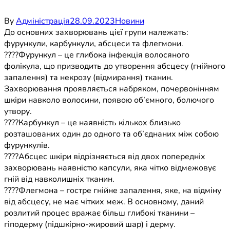
By
Адміністрація
28.09.2023
Новини
До основних захворювань цієї групи належать:
фурункули, карбункули, абсцеси та флегмони.
????Фурункул – це глибока інфекція волосяного
фолікула, що призводить до утворення абсцесу (гнійного
запалення) та некрозу (відмирання) тканин.
Захворювання проявляється набряком, почервонінням
шкіри навколо волосини, появою об’ємного, болючого
утвору.
????Карбункул – це наявність кількох близько
розташованих один до одного та об’єднаних між собою
фурункулів.
????Абсцес шкіри відрізняється від двох попередніх
захворювань наявністю капсули, яка чітко відмежовує
гній від навколишніх тканин.
????Флегмона – гостре гнійне запалення, яке, на відміну
від абсцесу, не має чітких меж. В основному, даний
розлитий процес вражає більш глибокі тканини –
гіподерму (підшкірно-жировий шар) і дерму.