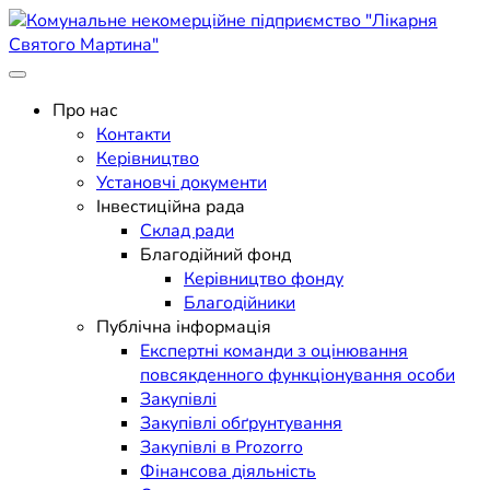
Skip
to
content
Поліклініка Мукачево
Комунальне некомерційне
Про нас
Контакти
підприємство "Лікарня
Керівництво
Установчі документи
Святого Мартина"
Інвестиційна рада
Склад ради
Благодійний фонд
Керівництво фонду
Благодійники
Публічна інформація
Експертні команди з оцінювання
повсякденного функціонування особи
Закупівлі
Закупівлі обґрунтування
Закупівлі в Prozorro
Фінансова діяльність