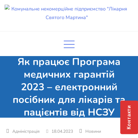
Skip
to
content
Комунальне некомерційне
Поліклініка Мукачево
підприємство "Лікарня Святого
Мартина"
Як працює Програма
медичних гарантій
2023 – електронний
посібник для лікарів та
Контакти
пацієнтів від НСЗУ
18.04.2023
Новини