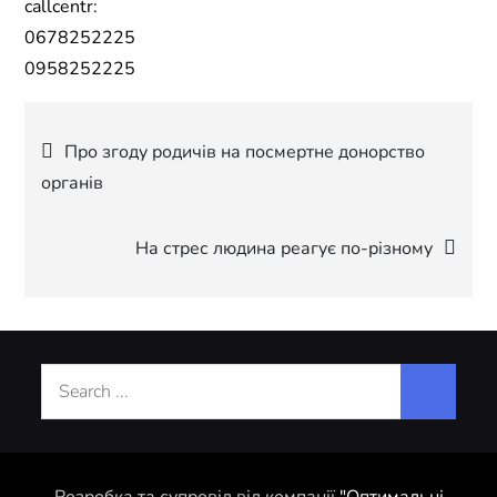
callcentr:
0678252225
0958252225
Навігація
Про згоду родичів на посмертне донорство
органів
записів
На стрес людина реагує по-різному
Search
for: