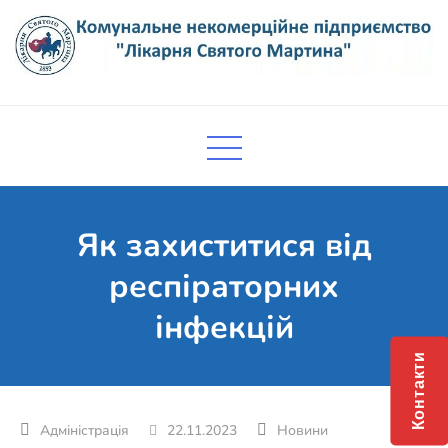
Skip
to
content
Комунальне некомерційне
Поліклініка Мукачево
підприємство "Лікарня Святого
Мартина"
Як захиститися від
респіраторних
інфекцій
Контакти
22.11.2023
Новини