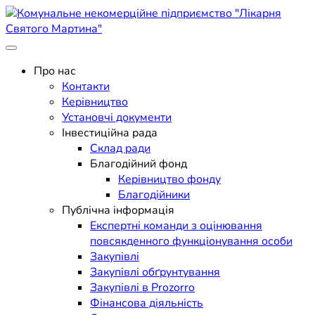
Skip
to
content
Поліклініка Мукачево
Комунальне некомерційне
Про нас
Контакти
підприємство "Лікарня
Керівництво
Установчі документи
Святого Мартина"
Інвестиційна рада
Склад ради
Благодійний фонд
Керівництво фонду
Благодійники
Публічна інформація
Експертні команди з оцінювання
повсякденного функціонування особи
Закупівлі
Закупівлі обґрунтування
Закупівлі в Prozorro
Фінансова діяльність