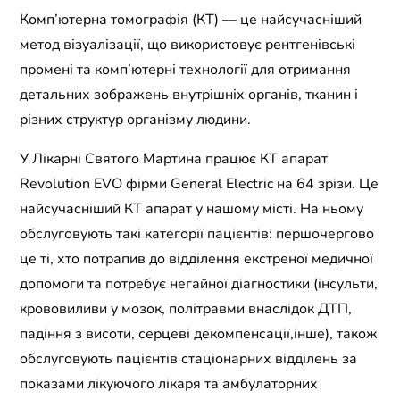
Комп’ютерна томографія (КТ) — це найсучасніший
метод візуалізації, що використовує рентгенівські
промені та комп’ютерні технології для отримання
детальних зображень внутрішніх органів, тканин і
різних структур організму людини.
У Лікарні Святого Мартина працює КТ апарат
Revolution EVO фірми General Electric на 64 зрізи. Це
найсучасніший КТ апарат у нашому місті. На ньому
обслуговують такі категорії пацієнтів: першочергово
це ті, хто потрапив до відділення екстреної медичної
допомоги та потребує негайної діагностики (інсульти,
крововиливи у мозок, політравми внаслідок ДТП,
падіння з висоти, серцеві декомпенсації,інше), також
обслуговують пацієнтів стаціонарних відділень за
показами лікуючого лікаря та амбулаторних