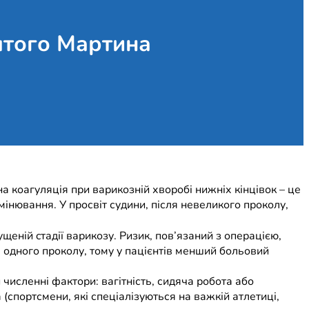
ятого Мартина
 коагуляція при варикозній хворобі нижніх кінцівок – це
нювання. У просвіт судини, після невеликого проколу,
щеній cтадії варикозу. Ризик, пов’язаний з операцією,
ь одного проколу, тому у пацієнтів менший больовий
численні фактори: вагітність, сидяча робота або
(спортсмени, які спеціалізуються на важкій атлетиці,