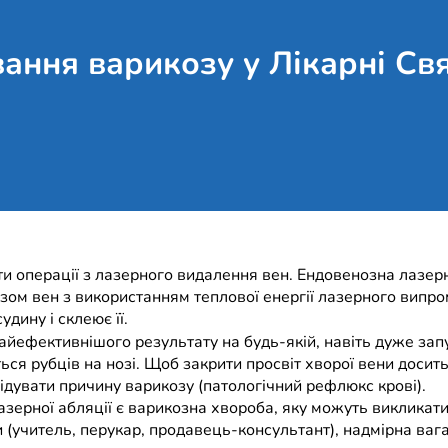
вання варикозу у Лікарні Св
и операції з лазерного видалення вен. Ендовенозна лазерна
м вен з використанням теплової енергії лазерного випромі
дину і склеює її.
найефективнішого результату на будь-якій, навіть дуже запу
ься рубців на нозі. Щоб закрити просвіт хворої вени досит
ідувати причину варикозу (патологічний рефлюкс крові).
рної абляції є варикозна хвороба, яку можуть викликати 
 (учитель, перукар, продавець-консультант), надмірна вага 