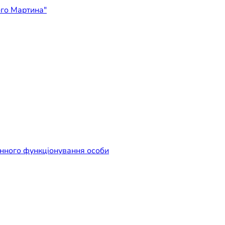
ідприємство "Лікарня Свят
енного функціонування особи