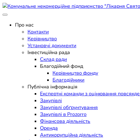
Skip
to
Поліклініка Мукачево
content
Комунальне некомерційне п
Про нас
Контакти
Керівництво
Установчі документи
Інвестиційна рада
Склад ради
Благодійний фонд
Керівництво фонду
Благодійники
Публічна інформація
Експертні команди з оцінювання повсякд
Закупівлі
Закупівлі обґрунтування
Закупівлі в Prozorro
Фінансова діяльність
Оренда
Антикорупційна діяльність