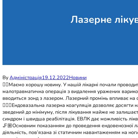
Лазерне ліку
By
Адміністрація
19.12.2022
Новини
☝🏻Маємо хорошу новину. У нашій лікарні почали проводит
малотравматична операція з видалення уражених варикозо
вводиться зонд з лазером. Лазерний промінь впливає на су
🧑🏻‍⚕️Ендовазальна лазерна коагуляція дозволяє досягти 
зведений до мінімуму, після лікування майже не залишаєт
синдром і швидша реабілітація. ЕВЛК дає можливість лікв
🦵🏼Основним показанням до проведення ендовенозної лазе
діяльність, пов’язана зі статичним навантаженням на ноги