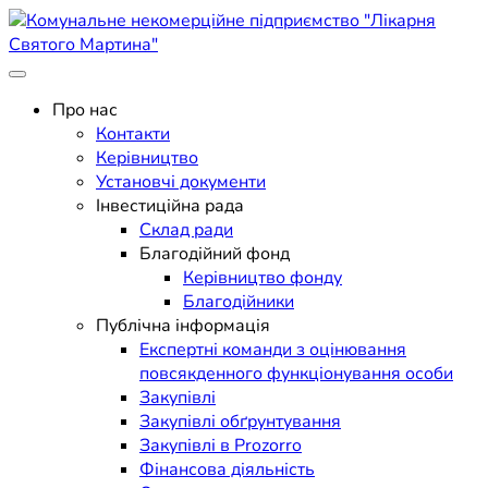
Skip
to
content
Поліклініка Мукачево
Комунальне некомерційне
Про нас
Контакти
підприємство "Лікарня
Керівництво
Установчі документи
Святого Мартина"
Інвестиційна рада
Склад ради
Благодійний фонд
Керівництво фонду
Благодійники
Публічна інформація
Експертні команди з оцінювання
повсякденного функціонування особи
Закупівлі
Закупівлі обґрунтування
Закупівлі в Prozorro
Фінансова діяльність