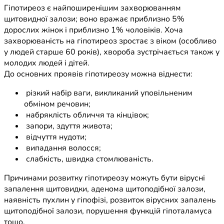
Гіпотиреоз є найпоширенішим захворюванням
щитовидної залози; воно вражає приблизно 5%
дорослих жінок і приблизно 1% чоловіків. Хоча
захворюваність на гіпотиреоз зростає з віком (особливо
у людей старше 60 років), хвороба зустрічається також у
молодих людей і дітей.
До основних проявів гіпотиреозу можна віднести:
різкий набір ваги, викликаний уповільненим
обміном речовин;
набряклість обличчя та кінцівок;
запори, здуття живота;
відчуття нудоти;
випадання волосся;
слабкість, швидка стомлюваність.
Причинами розвитку гіпотиреозу можуть бути вірусні
запалення щитовидки, аденома щитоподібної залози,
наявність пухлин у гіпофізі, розвиток вірусних запалень
щитоподібної залози, порушення функцій гіпоталамуса
тощо.