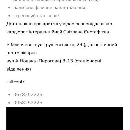
надмірне фізичне навантаження;
стресовий стан, інше.
Детальніше про аритмії у відео розповідає лікар-
кардіолог інтервенційний Світлана Євстаф’єва.
м.Мукачево, вул.Грушевського, 29 (Діагностичний
центр лікарні)
вул.А.Новака (Пирогова) 8-13 (стаціонарні
відділення)
callcentr:
0678252225
0958252225