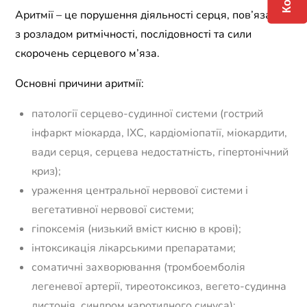
Аритмії – це порушення діяльності серця, пов’язане
з розладом ритмічності, послідовності та сили
скорочень серцевого м’яза.
Основні причини аритмії:
патології серцево-судинної системи (гострий
інфаркт міокарда, ІХС, кардіоміопатії, міокардити,
вади серця, серцева недостатність, гіпертонічний
криз);
ураження центральної нервової системи і
вегетативної нервової системи;
гіпоксемія (низький вміст кисню в крові);
інтоксикація лікарськими препаратами;
соматичні захворювання (тромбоемболія
легеневої артерії, тиреотоксикоз, вегето-судинна
дистонія, синдром каротидного синуса);