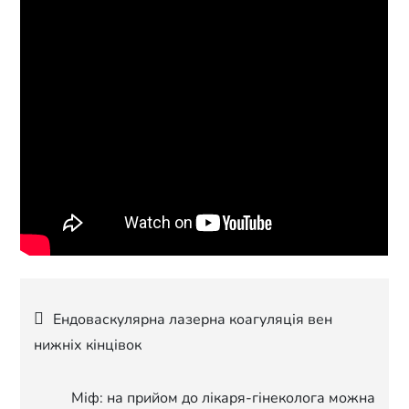
Навігація
Ендоваскулярна лазерна коагуляція вен
нижніх кінцівок
записів
Міф: на прийом до лікаря-гінеколога можна