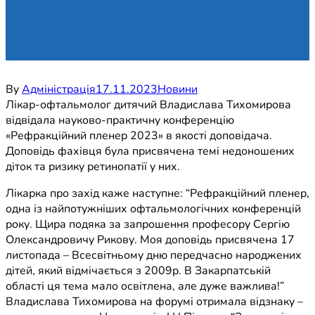
By
Адміністрація
17.11.2023
Новини
Лікар-офтальмолог дитячий Владислава Тихомирова
відвідала науково-практичну конференцію
«Рефракційний пленер 2023» в якості доповідача.
Доповідь фахівця була присвячена темі недоношених
діток та ризику ретинопатії у них.
Лікарка про захід каже наступне: “Рефракційний пленер,
одна із найпотужніших офтальмологічних конференцій
року. Щира подяка за запрошення професору Сергію
Олександровичу Рикову. Моя доповідь присвячена 17
листопада – Всесвітньому дню передчасно народжених
дітей, який відмічається з 2009р. В Закарпатській
області ця тема мало освітлена, але дуже важлива!”
Владислава Тихомирова на форумі отримала відзнаку –