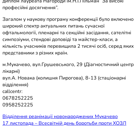
диплом лауреата Нагороди ім.Н.І.Пільман “За високі
професійні досягнення”.
Загалом у наукову програму конференції було включено
широкий спектр актуальних питань сучасної
офтальмології, пленарні та секційні засідання, сателітні
симпозіуми, стендові доповіді та майстер-класи, а
кількість учасників перевищила 2 тисячі осіб, серед яких
представники з різних країн.
м.Мукачево, вул.Грушевського, 29 (Діагностичний центр
лікарні)
вул.А. Новака (колишня Пирогова), 8-13 (стаціонарні
відділення)
callcentr:
0678252225
0958252225
Навігація
Відділення реанімації новонароджених Мукачево
17 листопада – Всесвітній день боротьби проти ХОЗЛ
записів