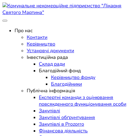
Skip
to
content
Поліклініка Мукачево
Комунальне некомерційне
Про нас
Контакти
підприємство "Лікарня
Керівництво
Установчі документи
Святого Мартина"
Інвестиційна рада
Склад ради
Благодійний фонд
Керівництво фонду
Благодійники
Публічна інформація
Експертні команди з оцінювання
повсякденного функціонування особи
Закупівлі
Закупівлі обґрунтування
Закупівлі в Prozorro
Фінансова діяльність