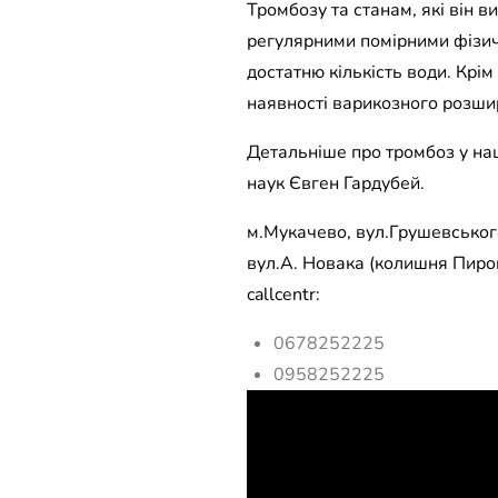
Тромбозу та станам, які він в
регулярними помірними фізич
достатню кількість води. Крім
наявності варикозного розшир
Детальніше про тромбоз у наш
наук Євген Гардубей.
м.Мукачево, вул.Грушевського
вул.А. Новака (колишня Пирог
callcentr:
0678252225
0958252225