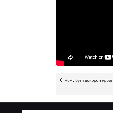
Навігація
Чому бути донором крові 
записів