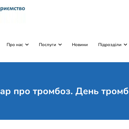
Комунальне некомерці
Поліклініка Мукачево
Святого Мартина"
Про нас
Послуги
Новини
Підрозділи
кар про тромбоз. День тромб