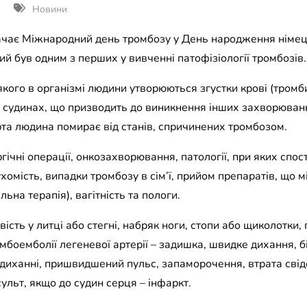
Новини
ачає Міжнародний день тромбозу у День народження німець
ий був одним з перших у вивченні патофізіології тромбозів.
якого в організмі людини утворюються згустки крові (тромб
 судинах, що призводить до виникнення інших захворювань
ерта людина помирає від станів, спричинених тромбозом.
гічні операції, онкозахворювання, патології, при яких спо
хомість, випадки тромбозу в сім’ї, прийом препаратів, що м
ьна терапія), вагітність та пологи.
вість у литці або стегні, набряк ноги, стопи або щиколотки,
мбоемболії легеневої артерії – задишка, швидке дихання, б
диханні, пришвидшений пульс, запаморочення, втрата свід
сульт, якщо до судин серця – інфаркт.