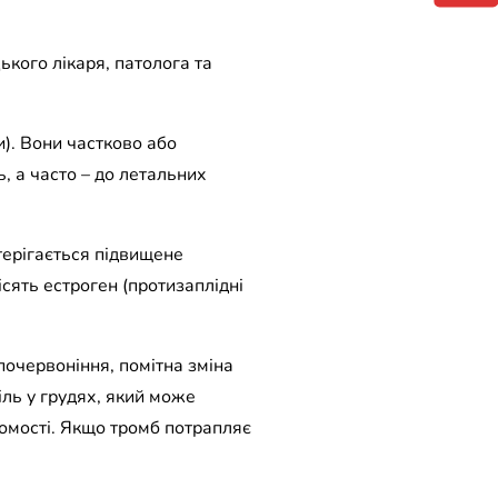
кого лікаря, патолога та
и). Вони частково або
, а часто – до летальних
стерігається підвищене
ісять естроген (протизаплідні
 почервоніння, помітна зміна
іль у грудях, який може
омості. Якщо тромб потрапляє