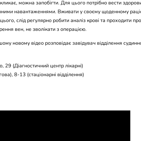
икликає, можна запобігти. Для цього потрібно вести здоров
ними навантаженнями. Вживати у своєму щоденному раціон
 цього, слід регулярно робити аналіз крові та проходити пр
ення вен, не зволікати з операцією.
ому новому відео розповідає завідувач відділення судинної
, 29 (Діагностичний центр лікарні)
ова), 8-13 (стаціонарні відділення)