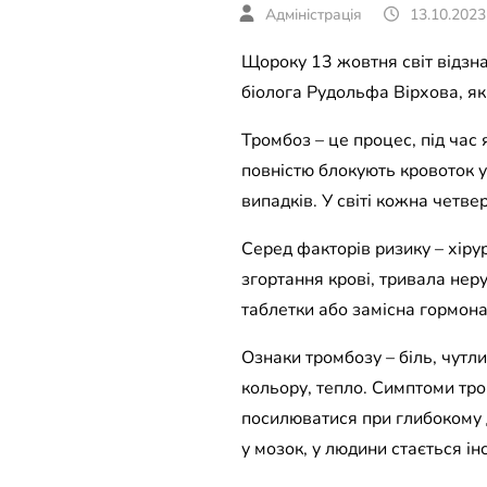
13.10.2023
Щороку 13 жовтня світ відзн
біолога Рудольфа Вірхова, як
Тромбоз – це процес, під час 
повністю блокують кровоток у
випадків. У світі кожна четв
Серед факторів ризику – хірур
згортання крові, тривала неру
таблетки або замісна гормонал
Ознаки тромбозу – біль, чутли
кольору, тепло. Симптоми тро
посилюватися при глибокому 
у мозок, у людини стається ін