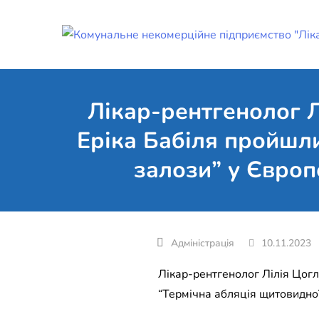
Skip
to
content
Лікар-рентгенолог Л
Еріка Бабіля пройшли
залози” у Європе
10.11.2023
Лікар-рентгенолог Лілія Цогл
“Термічна абляція щитовидної 