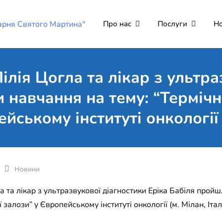
Про нас
Послуги
Н
Комунальне неко
Поліклініка Мукачево
"Лікарня Святог
ілія Цогла та лікар з ультра
 навчання на тему: “Терміч
йському інституті онкології (
Новини
а та лікар з ультразвукової діагностики Еріка Бабіля прой
залози” у Європейському інституті онкології (м. Мілан, Італі