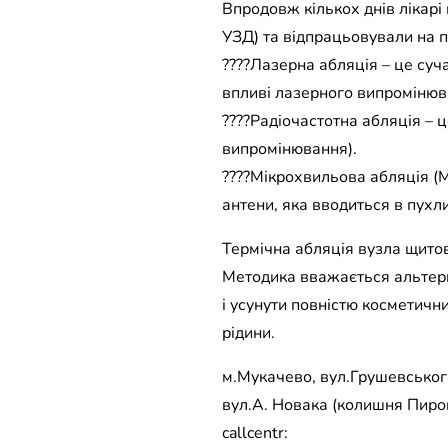
Впродовж кількох днів лікарі
УЗД) та відпрацьовували на п
????Лазерна абляція – це су
впливі лазерного випромінюв
????Радіочастотна абляція – ц
випромінювання).
????Мікрохвильова абляція (
антени, яка вводиться в пухл
Термічна абляція вузла щитов
Методика вважається альтерн
і усунути повністю косметичн
рідини.
м.Мукачево, вул.Грушевського
вул.А. Новака (колишня Пирог
callcentr: