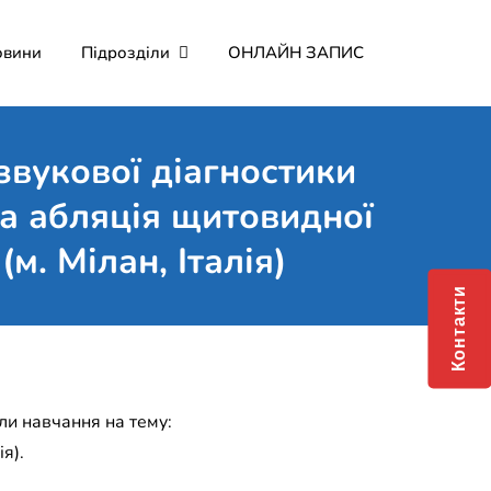
овини
Підрозділи
ОНЛАЙН ЗАПИС
мерційне підприємство
о Мартина"
звукової діагностики
на абляція щитовидної
м. Мілан, Італія)
Контакти
шли навчання на тему:
я).