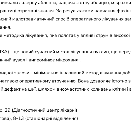
 вивчали лазерну абляцію, радіочастотну абляцію, мікрохв
рактиці отримані знання. За результатами навчання фахів
часний малотравматичний спосіб оперативного лікування з
ання.
е методика лікування, яка полягає у впливі струмів високої
МХА) – це новий сучасний метод лікування пухлин, що пере
инний вузол і випромінює мікрохвилі.
идної залози – мінімально інвазивний метод лікування доб
ативою оперативному втручанню. Вона дозволяє істотно 
ий дефект на шиї, шляхом височастотних коливань клітин і
, 29 (Діагностичний центр лікарні)
ова), 8-13 (стаціонарні відділення)