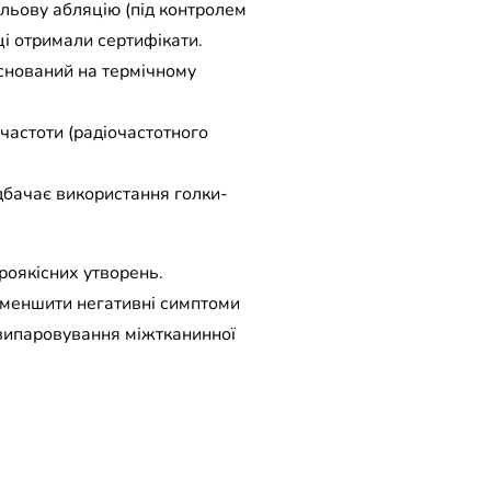
ильову абляцію (під контролем
ці отримали сертифікати.
аснований на термічному
 частоти (радіочастотного
дбачає використання голки-
роякісних утворень.
зменшити негативні симптоми
 випаровування міжтканинної