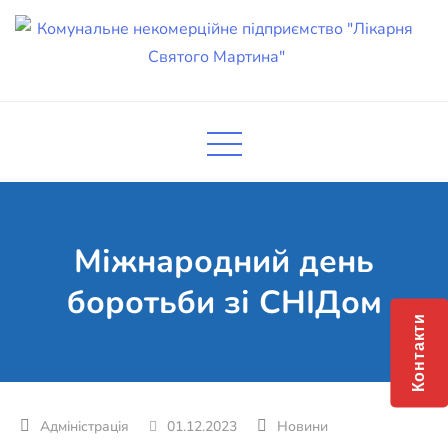
Skip
to
content
Комунальне некомерційне
Поліклініка Мукачево
підприємство "Лікарня Святого
Мартина"
Міжнародний день
боротьби зі СНІДом
Контакти
01.12.2023
Новини