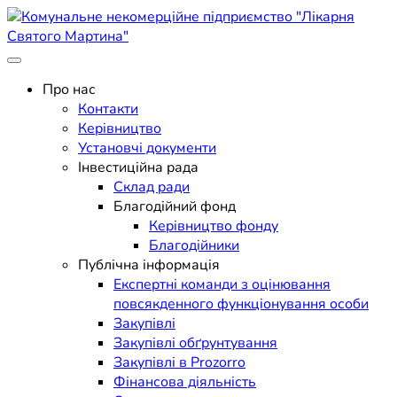
Skip
to
content
Поліклініка Мукачево
Комунальне некомерційне
Про нас
Контакти
підприємство "Лікарня
Керівництво
Установчі документи
Святого Мартина"
Інвестиційна рада
Склад ради
Благодійний фонд
Керівництво фонду
Благодійники
Публічна інформація
Експертні команди з оцінювання
повсякденного функціонування особи
Закупівлі
Закупівлі обґрунтування
Закупівлі в Prozorro
Фінансова діяльність