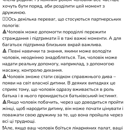
хочуть бути поряд, аби розділити цей момент з
дружиною.
👉🏼Ось декілька переваг, що стосуються партнерських
пологів:
🔺Чоловік може допомогти породіллі пережити
страждання і підтримати її в такі важкі моменти. А для
багатьох підтримка близьких вкрай важлива.
🔺 Певні навички та знання, якими може володіти
чоловік, неодмінно знадобляться. Так, чоловік може
надати реальну допомогу, наприклад, з допомогою
масажу, контролю дихання.
🔺Чоловік зможе стати свідком справжнього дива –
появи на світ власної дитини. В деяких випадках це
сприяє тому, що чоловік одразу вживається в роль
батька і в нього прокидається батьківський інстинкт.
🔺Якщо чоловік побачить, через що доводиться пройти
жінці, щоб народити дитину, він може почати цінувати і
поважати свою дружину за те, що вона пройшла через
всі ці труднощі.
❗️Але, якщо ваш чоловік боїться лікарняних палат, ваші