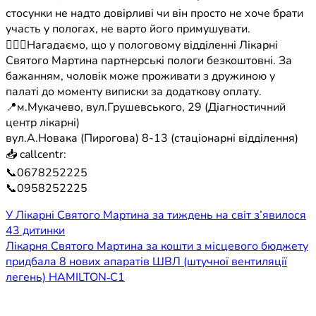
стосунки не надто довірливі чи він просто не хоче брати
участь у пологах, не варто його примушувати.
👩‍❤️‍👨Нагадаємо, що у пологовому відділенні Лікарні
Святого Мартина партнерські пологи безкоштовні. За
бажанням, чоловік може проживати з дружиною у
палаті до моменту виписки за додаткову оплату.
📍м.Мукачево, вул.Грушевського, 29 (Діагностичний
центр лікарні)
вул.А.Новака (Пирогова) 8-13 (стаціонарні відділення)
📥 callcentr:
📞0678252225
📞0958252225
Навігація
У Лікарні Святого Мартина за тиждень на світ з’явилося
43 дитинки
записів
Лікарня Святого Мартина за кошти з місцевого бюджету
придбала 8 нових апаратів ШВЛ (штучної вентиляції
легень) HAMILTON‑C1