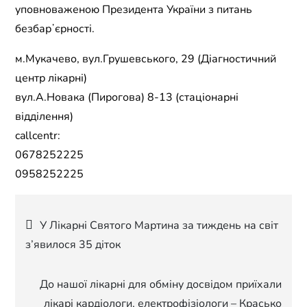
уповноваженою Президента України з питань
безбарʼєрності.
м.Мукачево, вул.Грушевського, 29 (Діагностичний
центр лікарні)
вул.А.Новака (Пирогова) 8-13 (стаціонарні
відділення)
callcentr:
0678252225
0958252225
Навігація
У Лікарні Святого Мартина за тиждень на світ
з’явилося 35 діток
записів
До нашої лікарні для обміну досвідом приїхали
лікарі кардіологи, електрофізіологи – Красько