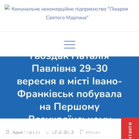
Skip
to
content
Наш фізичний
Комунальне некомерційне
Поліклініка Мукачево
терапевт, ерготерапевт
підприємство "Лікарня Святого
Мартина"
Гвоздак Наталія
Павлівна 29–30
вересня в місті Івано-
Франківськ побувала
на Першому
Всеукраїнському
Контакти
конгресі з фізичної
02.10.2023
Новини