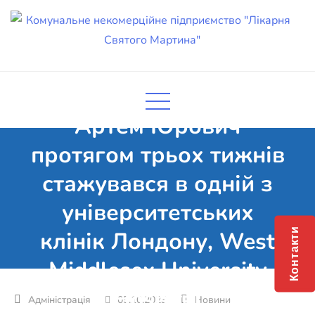
Skip
to
content
Комунальне некомерційне
Поліклініка Мукачево
Наш лікар-анесезіолог
підприємство "Лікарня Святого
Мартина"
Артем Юрович
протягом трьох тижнів
стажувався в одній з
університетських
Контакти
клінік Лондону, West
Middlesex University
Hospital
05.10.2023
Новини