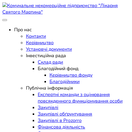
Skip
to
content
Поліклініка Мукачево
Комунальне некомерційне
Про нас
Контакти
підприємство "Лікарня
Керівництво
Установчі документи
Святого Мартина"
Інвестиційна рада
Склад ради
Благодійний фонд
Керівництво фонду
Благодійники
Публічна інформація
Експертні команди з оцінювання
повсякденного функціонування особи
Закупівлі
Закупівлі обґрунтування
Закупівлі в Prozorro
Фінансова діяльність