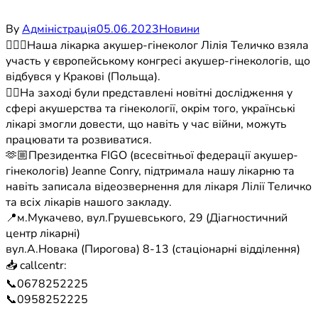
By
Адміністрація
05.06.2023
Новини
👩🏻‍⚕️Наша лікарка акушер-гінеколог Лілія Теличко взяла
участь у європейському конгресі акушер-гінекологів, що
відбувся у Кракові (Польща).
☝🏼На заході були представлені новітні дослідження у
сфері акушерства та гінекології, окрім того, українські
лікарі змогли довести, що навіть у час війни, можуть
працювати та розвиватися.
🫶🏼Президентка FIGO (всесвітньої федерації акушер-
гінекологів) Jeanne Conry, підтримала нашу лікарню та
навіть записала відеозвернення для лікаря Лілії Теличко
та всіх лікарів нашого закладу.
📍м.Мукачево, вул.Грушевського, 29 (Діагностичний
центр лікарні)
вул.А.Новака (Пирогова) 8-13 (стаціонарні відділення)
📥 callcentr:
📞0678252225
📞0958252225