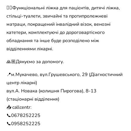
☝🏼Функціональні ліжка для пацієнтів, дитячі ліжка,
стільці-туалети, звичайні та протипролежневі
матраци, покращений інвалідний візок, венозні
катетери, комплектуючі до дороговартісного
обладнання та інше буде розподілено між
відділеннями лікарні.
🙏🏼Дякуємо за допомогу.
📍м.Мукачево, вул.Грушевського, 29 (Діагностичний
центр лікарні)
вул.А. Новака (колишня Пирогова), 8-13
(стаціонарні відділення)
📥 callcentr:
📞0678252225
📞0958252225