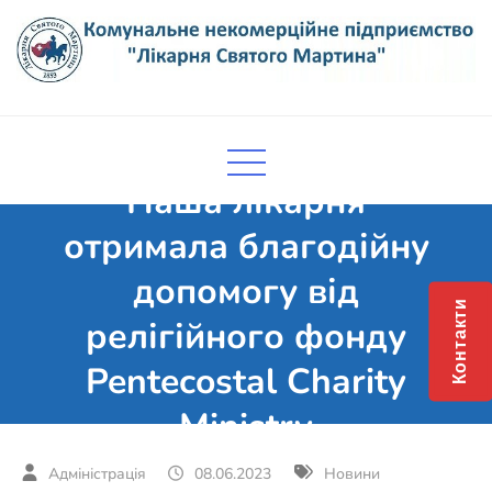
Skip
to
content
Комунальне некомерційне
Поліклініка Мукачево
підприємство "Лікарня Святого
Мартина"
Наша лікарня
отримала благодійну
допомогу від
Контакти
релігійного фонду
Pentecostal Charity
Ministry
08.06.2023
Новини